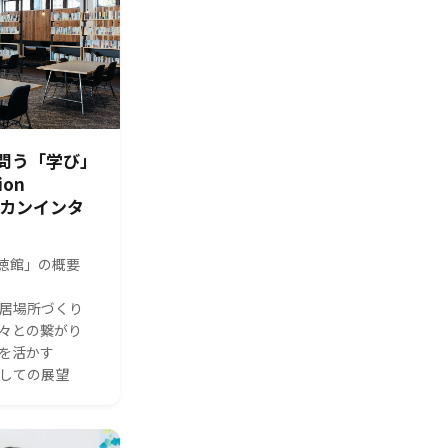
問う「学び」
ion
シカンインタ
s 修徳館」の概要
る居場所づくり
人々との繋がり
体を活かす
としての展望