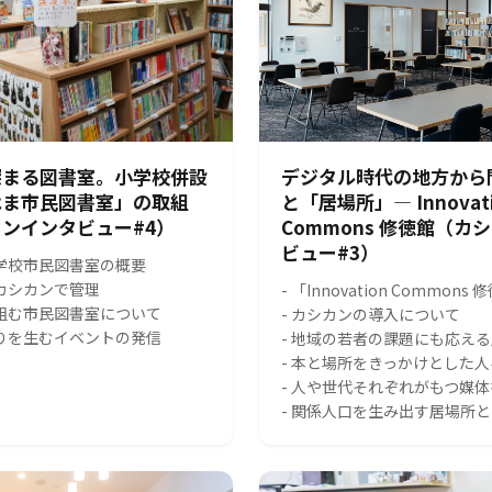
深まる図書室。小学校併設
デジタル時代の地方から
はま市民図書室」の取組
と「居場所」― Innovat
ンインタビュー#4）
Commons 修徳館（カ
ビュー#3）
小学校市民図書室の概要
をカシカンで管理
- 「Innovation Common
り組む市民図書室について
- カシカンの導入について
がりを生むイベントの発信
- 地域の若者の課題にも応え
- 本と場所をきっかけとした
- 人や世代それぞれがもつ媒
- 関係人口を生み出す居場所