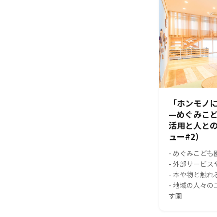
「ホンモノに
—めぐみこ
活用と人と
ュー#2）
- めぐみこども
- 外部サービ
- 本や物と触
- 地域の人々
す園