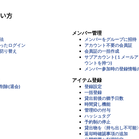
い方
メンバー管理
法
メンバーをグループに招待
ったログイン
アカウント不要の会員証
切り替え
会員証の一括作成
サブアカウント(１メール
ウントを持つ)
メンバー参加時の登録情報
アイテム登録
削除(退会)
登録設定
一括登録
貸出前後の猶予日数
時間貸し機能
管理IDの付与
ハッシュタグ
予約制の停止
貸出物を〈持ち出し不可能
返却時確認事項の追加