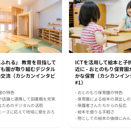
ふれる」 教育を目指して
ICTを活用して絵本と子
ども園が取り組むデジタル
近に - おとのもり保育
の交流（カシカンインタビ
かな保育（カシカンイン
#1）
園の特色
- おとのもり保育園の特色
スや店舗と連携して図書館を充実
- 保育園による絵本の貸出し
れるためのデジタルの活用
- 保護者さんたちからの反応
のニーズに応えて地域に根をおろ
- 絵本を借りる手軽さ
- 物としての絵本の価値にみ