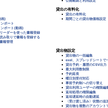
公開範囲と利用設定
貸出の有料化
貸出の有料化
画)
期間ごとの貸出物価格設定
インポート
インポート(動画)
リーダーを使った書籍登録
読み取りで書籍を登録する
書籍管理
貸出物設定
貸出物の一括編集
exel、スプレッドシートで
貸出予約・履歴のCSV出力
最大利用数制限
予約延長
曜日別受付対応
事前予約制への切り替え
貸出利用ユーザーの権限編
返却処理の権限編集
返却遅延時の自動遅延
〈受け渡し済み〉状態の追
貸出物を複数のアカウント