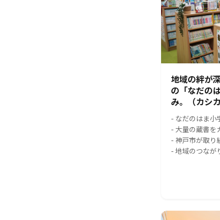
地域の絆が
の「なだの
み。（カシカ
- なだのはま
- 大量の蔵書
- 神戸市が取
- 地域のつな