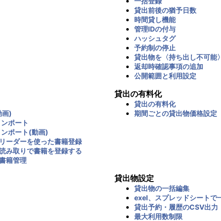
一括登録
貸出前後の猶予日数
時間貸し機能
管理IDの付与
ハッシュタグ
予約制の停止
貸出物を〈持ち出し不可能
返却時確認事項の追加
公開範囲と利用設定
貸出の有料化
貸出の有料化
画)
期間ごとの貸出物価格設定
インポート
インポート(動画)
リーダーを使った書籍登録
読み取りで書籍を登録する
書籍管理
貸出物設定
貸出物の一括編集
exel、スプレッドシートで
貸出予約・履歴のCSV出力
最大利用数制限