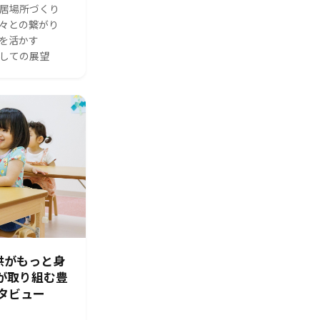
る居場所づくり
人々との繋がり
体を活かす
としての展望
供がもっと身
園が取り組む豊
タビュー