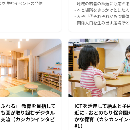
がりを生むイベントの発信
- 地域の若者の課題にも応え
- 本と場所をきっかけとした
- 人や世代それぞれがもつ媒
- 関係人口を生み出す居場所
ふれる」 教育を目指して
ICTを活用して絵本と子
ども園が取り組むデジタル
近に - おとのもり保育
の交流（カシカンインタビ
かな保育（カシカンイン
#1）