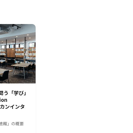
問う「学び」
ion
シカンインタ
s 修徳館」の概要