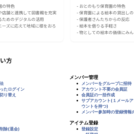
園の特色
- おとのもり保育園の特色
スや店舗と連携して図書館を充実
- 保育園による絵本の貸出し
れるためのデジタルの活用
- 保護者さんたちからの反応
のニーズに応えて地域に根をおろ
- 絵本を借りる手軽さ
- 物としての絵本の価値にみ
い方
メンバー管理
法
メンバーをグループに招待
ったログイン
アカウント不要の会員証
切り替え
会員証の一括作成
サブアカウント(１メール
ウントを持つ)
メンバー参加時の登録情報
アイテム登録
削除(退会)
登録設定