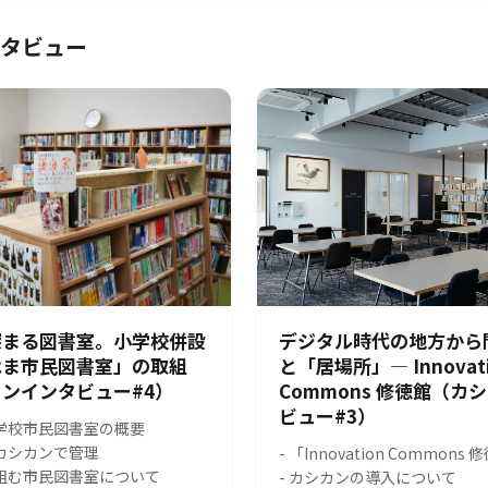
タビュー
深まる図書室。小学校併設
デジタル時代の地方から
はま市民図書室」の取組
と「居場所」― Innovat
ンインタビュー#4）
Commons 修徳館（カ
ビュー#3）
小学校市民図書室の概要
をカシカンで管理
- 「Innovation Common
り組む市民図書室について
- カシカンの導入について