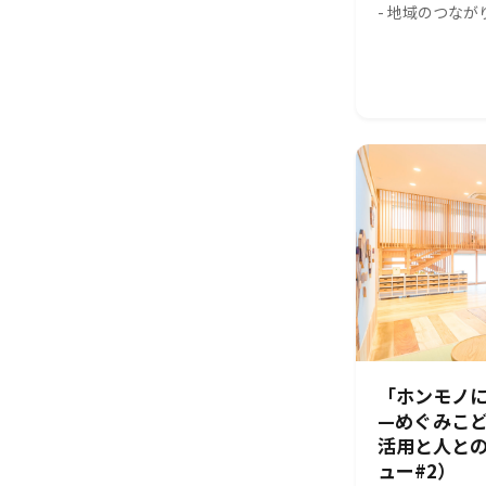
- 地域のつな
「ホンモノに
—めぐみこ
活用と人と
ュー#2）