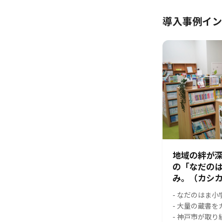
導入事例イン
地域の絆が
の「なだの
み。（カシカ
- なだのはま
- 大量の蔵書
- 神戸市が取