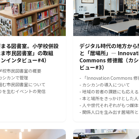
深まる図書室。小学校併設
デジタル時代の地方から
はま市民図書室」の取組
と「居場所」― Innovat
ンインタビュー#4）
Commons 修徳館（カ
ビュー#3）
小学校市民図書室の概要
をカシカンで管理
- 「Innovation Common
り組む市民図書室について
- カシカンの導入について
がりを生むイベントの発信
- 地域の若者の課題にも応え
- 本と場所をきっかけとした
- 人や世代それぞれがもつ媒
- 関係人口を生み出す居場所