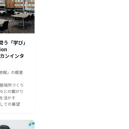
問う「学び」
ion
シカンインタ
s 修徳館」の概要
る居場所づくり
人々との繋がり
体を活かす
としての展望