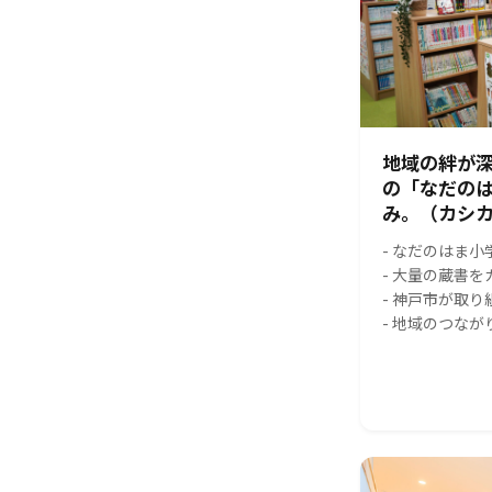
地域の絆が
の「なだの
み。（カシカ
- なだのはま
- 大量の蔵書
- 神戸市が取
- 地域のつな