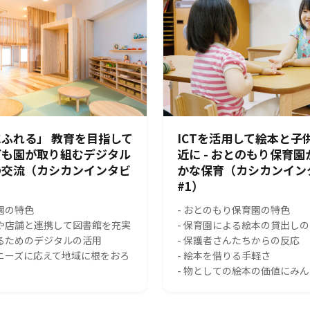
ふれる」 教育を目指して
ICTを活用して絵本と子
ども園が取り組むデジタル
近に - おとのもり保育
の交流（カシカンインタビ
かな保育（カシカンイン
#1）
園の特色
- おとのもり保育園の特色
スや店舗と連携して図書館を充実
- 保育園による絵本の貸出し
れるためのデジタルの活用
- 保護者さんたちからの反応
のニーズに応えて地域に根をおろ
- 絵本を借りる手軽さ
- 物としての絵本の価値にみ