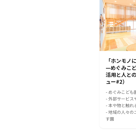
「ホンモノに
—めぐみこ
活用と人と
ュー#2）
- めぐみこども
- 外部サービ
- 本や物と触
- 地域の人々
す園