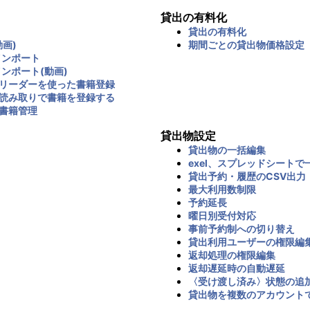
貸出の有料化
貸出の有料化
画)
期間ごとの貸出物価格設定
インポート
インポート(動画)
リーダーを使った書籍登録
読み取りで書籍を登録する
書籍管理
貸出物設定
貸出物の一括編集
exel、スプレッドシートで
貸出予約・履歴のCSV出力
最大利用数制限
予約延長
曜日別受付対応
事前予約制への切り替え
貸出利用ユーザーの権限編
返却処理の権限編集
返却遅延時の自動遅延
〈受け渡し済み〉状態の追
貸出物を複数のアカウント