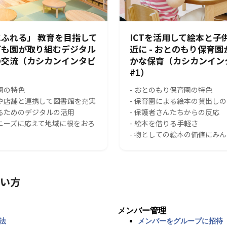
ふれる」 教育を目指して
ICTを活用して絵本と子
ども園が取り組むデジタル
近に - おとのもり保育
の交流（カシカンインタビ
かな保育（カシカンイン
#1）
園の特色
- おとのもり保育園の特色
スや店舗と連携して図書館を充実
- 保育園による絵本の貸出し
れるためのデジタルの活用
- 保護者さんたちからの反応
のニーズに応えて地域に根をおろ
- 絵本を借りる手軽さ
- 物としての絵本の価値にみ
い方
メンバー管理
法
メンバーをグループに招待