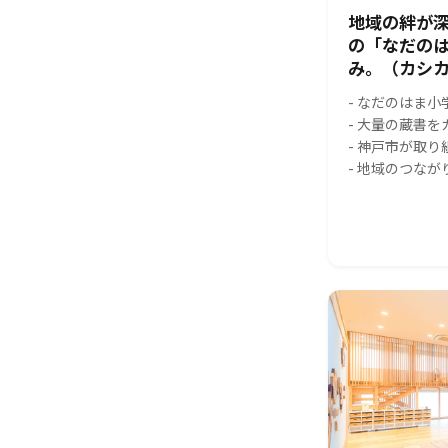
地域の絆が
の「なだの
み。（カシカ
- なだのはま
- 大量の蔵書
- 神戸市が取
- 地域のつな