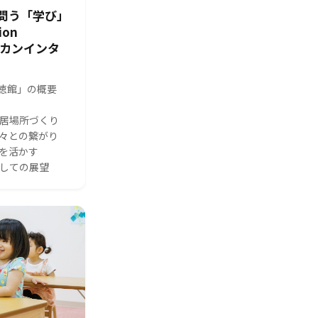
問う「学び」
ion
シカンインタ
s 修徳館」の概要
る居場所づくり
人々との繋がり
体を活かす
としての展望