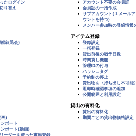
ったログイン
アカウント不要の会員証
切り替え
会員証の一括作成
サブアカウント(１メール
ウントを持つ)
メンバー参加時の登録情報
アイテム登録
削除(退会)
登録設定
一括登録
貸出前後の猶予日数
時間貸し機能
管理IDの付与
ハッシュタグ
予約制の停止
貸出物を〈持ち出し不可能
返却時確認事項の追加
公開範囲と利用設定
貸出の有料化
貸出の有料化
画)
期間ごとの貸出物価格設定
インポート
インポート(動画)
リーダーを使った書籍登録