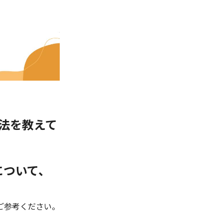
法を教えて
について、
ご参考ください。