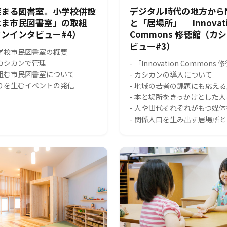
深まる図書室。小学校併設
デジタル時代の地方から
はま市民図書室」の取組
と「居場所」― Innovat
ンインタビュー#4）
Commons 修徳館（カ
ビュー#3）
小学校市民図書室の概要
をカシカンで管理
- 「Innovation Common
り組む市民図書室について
- カシカンの導入について
がりを生むイベントの発信
- 地域の若者の課題にも応え
- 本と場所をきっかけとした
- 人や世代それぞれがもつ媒
- 関係人口を生み出す居場所