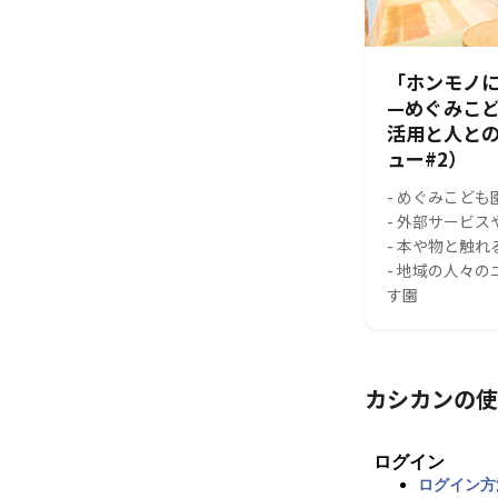
「ホンモノに
—めぐみこ
活用と人と
ュー#2）
- めぐみこども
- 外部サービ
- 本や物と触
- 地域の人々
す園
カシカンの使
ログイン
ログイン方