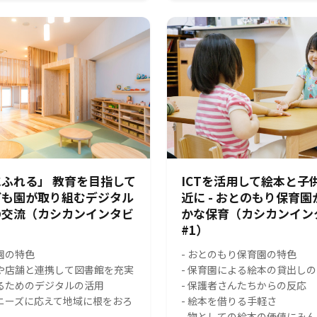
ふれる」 教育を目指して
ICTを活用して絵本と子
ども園が取り組むデジタル
近に - おとのもり保育
の交流（カシカンインタビ
かな保育（カシカンイン
#1）
園の特色
- おとのもり保育園の特色
スや店舗と連携して図書館を充実
- 保育園による絵本の貸出し
れるためのデジタルの活用
- 保護者さんたちからの反応
のニーズに応えて地域に根をおろ
- 絵本を借りる手軽さ
- 物としての絵本の価値にみ