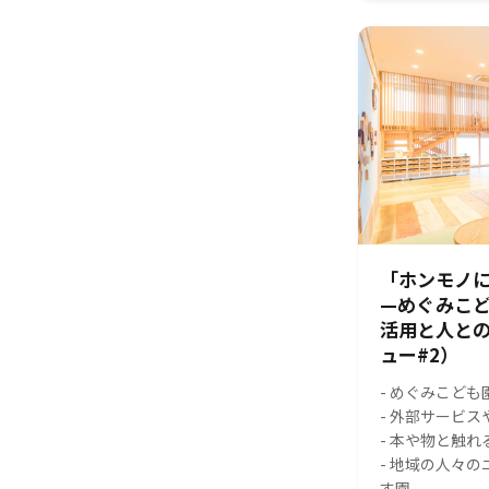
「ホンモノに
—めぐみこ
活用と人と
ュー#2）
- めぐみこども
- 外部サービ
- 本や物と触
- 地域の人々
す園