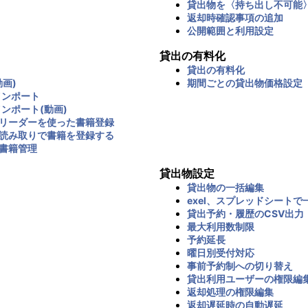
貸出物を〈持ち出し不可能
返却時確認事項の追加
公開範囲と利用設定
貸出の有料化
貸出の有料化
画)
期間ごとの貸出物価格設定
インポート
インポート(動画)
リーダーを使った書籍登録
読み取りで書籍を登録する
書籍管理
貸出物設定
貸出物の一括編集
exel、スプレッドシートで
貸出予約・履歴のCSV出力
最大利用数制限
予約延長
曜日別受付対応
事前予約制への切り替え
貸出利用ユーザーの権限編
返却処理の権限編集
返却遅延時の自動遅延