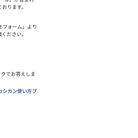
ております。
せフォーム」より
談ください。
ックでお答えしま
カシカン使い方ブ