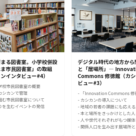
深まる図書室。小学校併設
デジタル時代の地方から
はま市民図書室」の取組
と「居場所」― Innovat
ンインタビュー#4）
Commons 修徳館（カ
ビュー#3）
小学校市民図書室の概要
をカシカンで管理
- 「Innovation Common
り組む市民図書室について
- カシカンの導入について
がりを生むイベントの発信
- 地域の若者の課題にも応え
- 本と場所をきっかけとした
- 人や世代それぞれがもつ媒
- 関係人口を生み出す居場所