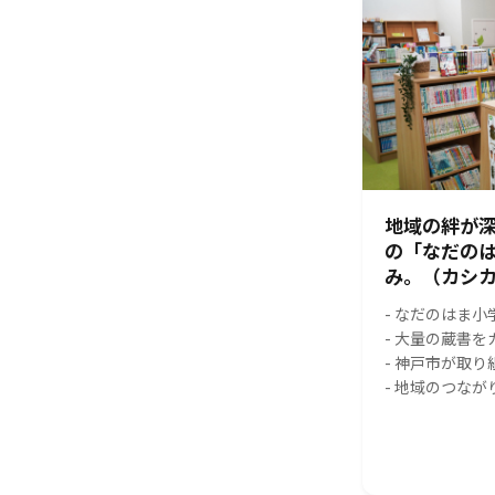
地域の絆が
の「なだの
み。（カシカ
- なだのはま
- 大量の蔵書
- 神戸市が取
- 地域のつな