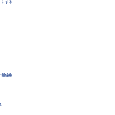
〉にする
一括編集
集