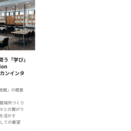
問う「学び」
ion
シカンインタ
s 修徳館」の概要
る居場所づくり
人々との繋がり
体を活かす
としての展望