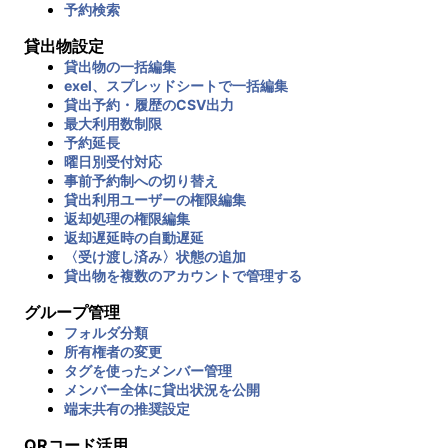
予約検索
貸出物設定
貸出物の一括編集
exel、スプレッドシートで一括編集
貸出予約・履歴のCSV出力
最大利用数制限
予約延長
曜日別受付対応
事前予約制への切り替え
貸出利用ユーザーの権限編集
返却処理の権限編集
返却遅延時の自動遅延
〈受け渡し済み〉状態の追加
貸出物を複数のアカウントで管理する
グループ管理
フォルダ分類
所有権者の変更
タグを使ったメンバー管理
メンバー全体に貸出状況を公開
端末共有の推奨設定
QRコード活用