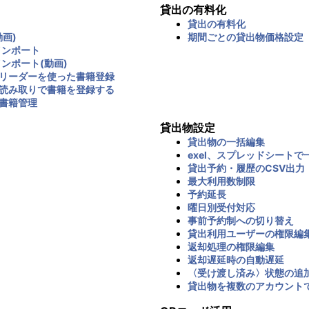
貸出の有料化
貸出の有料化
画)
期間ごとの貸出物価格設定
インポート
インポート(動画)
リーダーを使った書籍登録
読み取りで書籍を登録する
書籍管理
貸出物設定
貸出物の一括編集
exel、スプレッドシートで
貸出予約・履歴のCSV出力
最大利用数制限
予約延長
曜日別受付対応
事前予約制への切り替え
貸出利用ユーザーの権限編
返却処理の権限編集
返却遅延時の自動遅延
〈受け渡し済み〉状態の追
貸出物を複数のアカウント