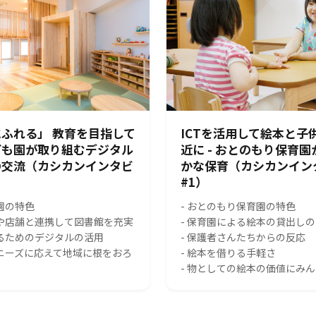
ふれる」 教育を目指して
ICTを活用して絵本と子
ども園が取り組むデジタル
近に - おとのもり保育
の交流（カシカンインタビ
かな保育（カシカンイン
#1）
園の特色
- おとのもり保育園の特色
スや店舗と連携して図書館を充実
- 保育園による絵本の貸出し
れるためのデジタルの活用
- 保護者さんたちからの反応
のニーズに応えて地域に根をおろ
- 絵本を借りる手軽さ
- 物としての絵本の価値にみ