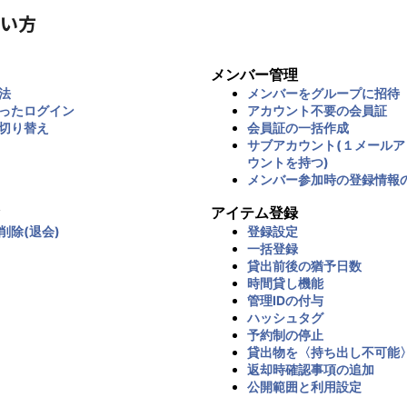
い方
メンバー管理
法
メンバーをグループに招待
ったログイン
アカウント不要の会員証
切り替え
会員証の一括作成
サブアカウント(１メール
ウントを持つ)
メンバー参加時の登録情報
アイテム登録
削除(退会)
登録設定
一括登録
貸出前後の猶予日数
時間貸し機能
管理IDの付与
ハッシュタグ
予約制の停止
貸出物を〈持ち出し不可能
返却時確認事項の追加
公開範囲と利用設定