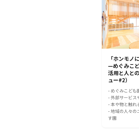
「ホンモノに
—めぐみこ
活用と人と
ュー#2）
- めぐみこども
- 外部サービ
- 本や物と触
- 地域の人々
す園