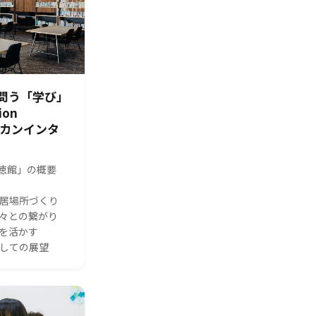
問う「学び」
ion
シカンインタ
s 修徳館」の概要
る居場所づくり
人々との繋がり
体を活かす
としての展望