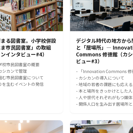
深まる図書室。小学校併設
デジタル時代の地方から
はま市民図書室」の取組
と「居場所」― Innovat
ンインタビュー#4）
Commons 修徳館（カ
ビュー#3）
小学校市民図書室の概要
をカシカンで管理
- 「Innovation Common
り組む市民図書室について
- カシカンの導入について
がりを生むイベントの発信
- 地域の若者の課題にも応え
- 本と場所をきっかけとした
- 人や世代それぞれがもつ媒
- 関係人口を生み出す居場所