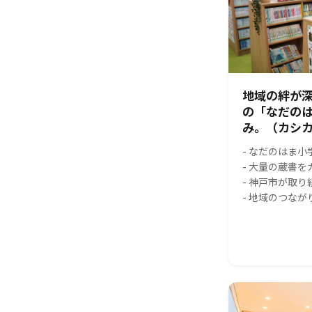
地域の絆が
の「なだの
み。（カシカ
- なだのはま
- 大量の蔵書
- 神戸市が取
- 地域のつな