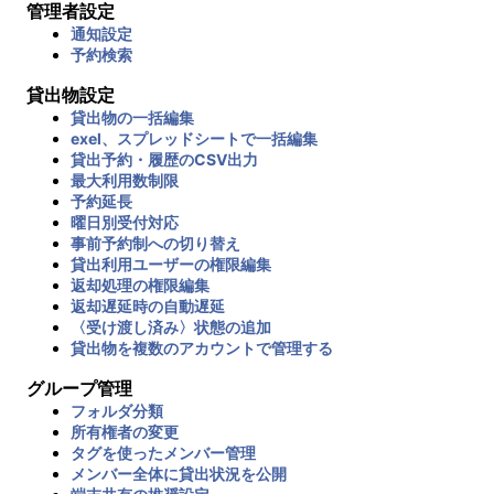
管理者設定
通知設定
予約検索
貸出物設定
貸出物の一括編集
exel、スプレッドシートで一括編集
貸出予約・履歴のCSV出力
最大利用数制限
予約延長
曜日別受付対応
事前予約制への切り替え
貸出利用ユーザーの権限編集
返却処理の権限編集
返却遅延時の自動遅延
〈受け渡し済み〉状態の追加
貸出物を複数のアカウントで管理する
グループ管理
フォルダ分類
所有権者の変更
タグを使ったメンバー管理
メンバー全体に貸出状況を公開