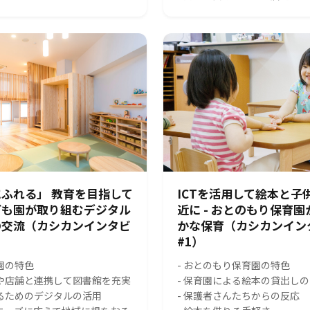
ふれる」 教育を目指して
ICTを活用して絵本と子
ども園が取り組むデジタル
近に - おとのもり保育
の交流（カシカンインタビ
かな保育（カシカンイン
#1）
園の特色
- おとのもり保育園の特色
スや店舗と連携して図書館を充実
- 保育園による絵本の貸出し
れるためのデジタルの活用
- 保護者さんたちからの反応