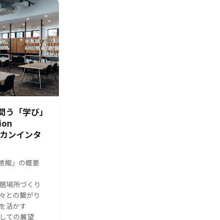
問う「学び」
ion
シカンインタ
s 修徳館」の概要
る居場所づくり
人々との繋がり
体を活かす
としての展望