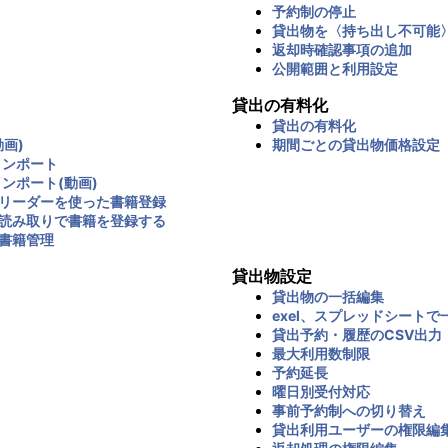
予約制の停止
貸出物を〈持ち出し不可能
返却時確認事項の追加
公開範囲と利用設定
貸出の有料化
貸出の有料化
画)
期間ごとの貸出物価格設定
インポート
インポート(動画)
リーダーを使った書籍登録
読み取りで書籍を登録する
書籍管理
貸出物設定
貸出物の一括編集
exel、スプレッドシートで
貸出予約・履歴のCSV出力
最大利用数制限
予約延長
曜日別受付対応
事前予約制への切り替え
貸出利用ユーザーの権限編