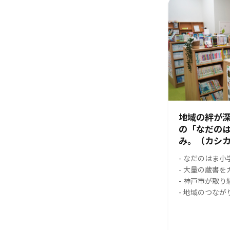
地域の絆が
の「なだの
み。（カシカ
- なだのはま
- 大量の蔵書
- 神戸市が取
- 地域のつな