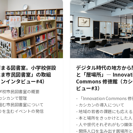
深まる図書室。小学校併設
デジタル時代の地方から
はま市民図書室」の取組
と「居場所」― Innovat
ンインタビュー#4）
Commons 修徳館（カ
ビュー#3）
小学校市民図書室の概要
をカシカンで管理
- 「Innovation Common
り組む市民図書室について
- カシカンの導入について
がりを生むイベントの発信
- 地域の若者の課題にも応え
- 本と場所をきっかけとした
- 人や世代それぞれがもつ媒
- 関係人口を生み出す居場所