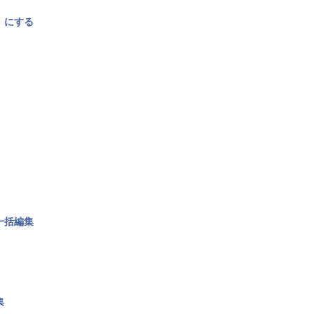
〉にする
一括編集
集