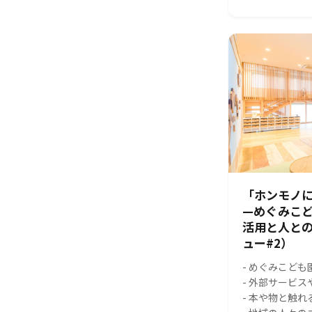
「ホンモノに
—めぐみこ
活用と人と
ュー#2）
- めぐみこども
- 外部サービ
- 本や物と触