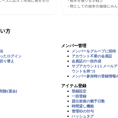
のニーズに応えて地域に根をおろ
- 絵本を借りる手軽さ
- 物としての絵本の価値にみ
い方
メンバー管理
法
メンバーをグループに招待
ったログイン
アカウント不要の会員証
切り替え
会員証の一括作成
サブアカウント(１メール
ウントを持つ)
メンバー参加時の登録情報
アイテム登録
削除(退会)
登録設定
一括登録
貸出前後の猶予日数
時間貸し機能
管理IDの付与
ハッシュタグ