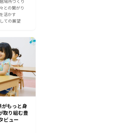
る居場所づくり
人々との繋がり
体を活かす
としての展望
供がもっと身
園が取り組む豊
タビュー