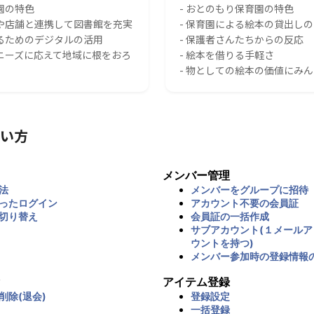
園の特色
- おとのもり保育園の特色
スや店舗と連携して図書館を充実
- 保育園による絵本の貸出し
れるためのデジタルの活用
- 保護者さんたちからの反応
のニーズに応えて地域に根をおろ
- 絵本を借りる手軽さ
- 物としての絵本の価値にみ
い方
メンバー管理
法
メンバーをグループに招待
ったログイン
アカウント不要の会員証
切り替え
会員証の一括作成
サブアカウント(１メール
ウントを持つ)
メンバー参加時の登録情報
アイテム登録
削除(退会)
登録設定
一括登録