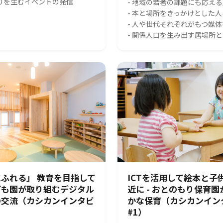
がりを生むイベントの発信
- 地域の若者の課題にも応え
- 本と場所をきっかけとした
- 人や世代それぞれがもつ媒
- 関係人口を生み出す居場所
ふれる」 教育を目指して
ICTを活用して絵本と子
ども園が取り組むデジタル
近に - おとのもり保育
の交流（カシカンインタビ
かな保育（カシカンイン
#1）