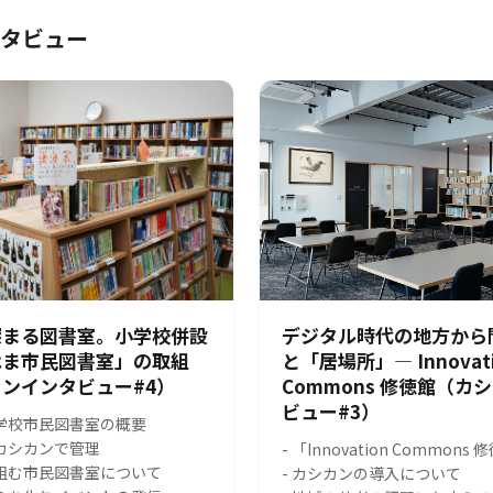
タビュー
深まる図書室。小学校併設
デジタル時代の地方から
はま市民図書室」の取組
と「居場所」― Innovat
ンインタビュー#4）
Commons 修徳館（カ
ビュー#3）
小学校市民図書室の概要
をカシカンで管理
- 「Innovation Common
り組む市民図書室について
- カシカンの導入について