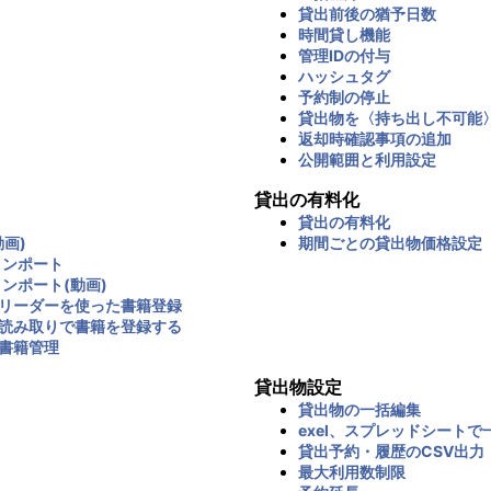
貸出前後の猶予日数
時間貸し機能
管理IDの付与
ハッシュタグ
予約制の停止
貸出物を〈持ち出し不可能
返却時確認事項の追加
公開範囲と利用設定
貸出の有料化
貸出の有料化
画)
期間ごとの貸出物価格設定
インポート
インポート(動画)
リーダーを使った書籍登録
読み取りで書籍を登録する
書籍管理
貸出物設定
貸出物の一括編集
exel、スプレッドシートで
貸出予約・履歴のCSV出力
最大利用数制限