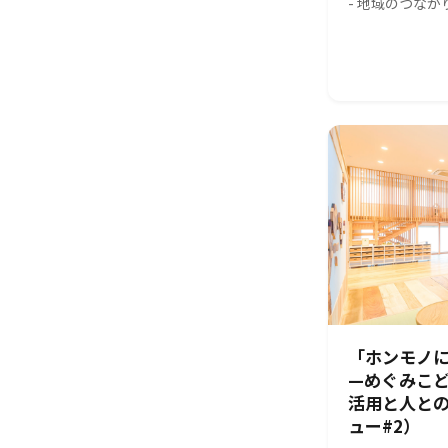
- 地域のつな
「ホンモノに
—めぐみこ
活用と人と
ュー#2）