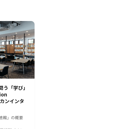
問う「学び」
ion
シカンインタ
s 修徳館」の概要