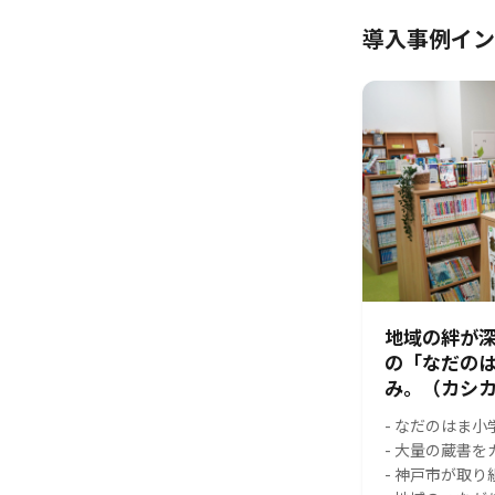
導入事例イン
地域の絆が
の「なだの
み。（カシカ
- なだのはま
- 大量の蔵書
- 神戸市が取