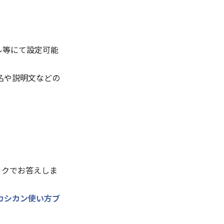
。
ル等にて設定可能
名や説明文などの
。
ックでお答えしま
カシカン使い方ブ