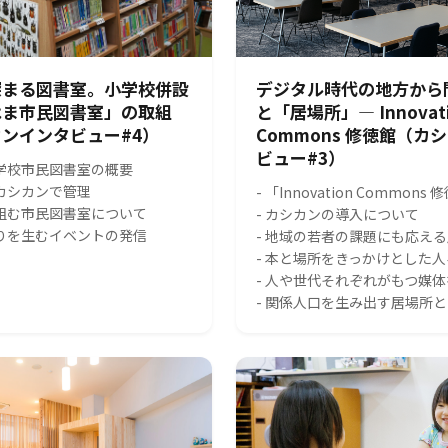
深まる図書室。小学校併設
デジタル時代の地方から
はま市民図書室」の取組
と「居場所」― Innovat
ンインタビュー#4）
Commons 修徳館（カ
ビュー#3）
小学校市民図書室の概要
をカシカンで管理
- 「Innovation Common
り組む市民図書室について
- カシカンの導入について
がりを生むイベントの発信
- 地域の若者の課題にも応え
- 本と場所をきっかけとした
- 人や世代それぞれがもつ媒
- 関係人口を生み出す居場所