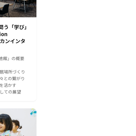
問う「学び」
ion
シカンインタ
s 修徳館」の概要
る居場所づくり
人々との繋がり
体を活かす
としての展望