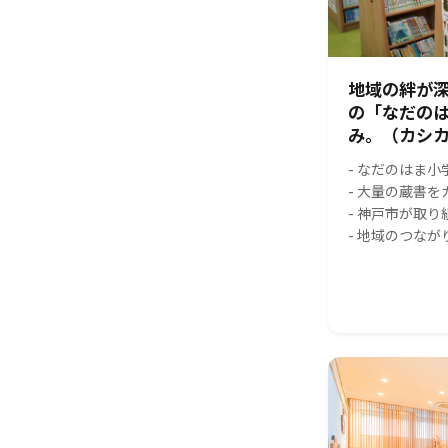
地域の絆が
の「なだの
み。（カシカ
- なだのはま
- 大量の蔵書
- 神戸市が取
- 地域のつな