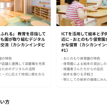
ふれる」 教育を目指して
ICTを活用して絵本と子
ども園が取り組むデジタル
近に - おとのもり保育
の交流（カシカンインタビ
かな保育（カシカンイン
#1）
園の特色
- おとのもり保育園の特色
スや店舗と連携して図書館を充実
- 保育園による絵本の貸出し
れるためのデジタルの活用
- 保護者さんたちからの反応
のニーズに応えて地域に根をおろ
- 絵本を借りる手軽さ
- 物としての絵本の価値にみ
い方