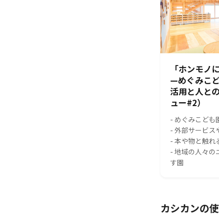
「ホンモノに
—めぐみこ
活用と人と
ュー#2）
- めぐみこども
- 外部サービ
- 本や物と触
- 地域の人々
す園
カシカンの使