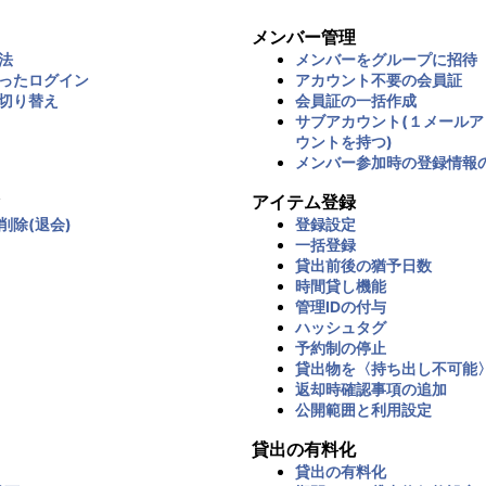
メンバー管理
法
メンバーをグループに招待
ったログイン
アカウント不要の会員証
切り替え
会員証の一括作成
サブアカウント(１メール
ウントを持つ)
メンバー参加時の登録情報
アイテム登録
削除(退会)
登録設定
一括登録
貸出前後の猶予日数
時間貸し機能
管理IDの付与
ハッシュタグ
予約制の停止
貸出物を〈持ち出し不可能
返却時確認事項の追加
公開範囲と利用設定
貸出の有料化
貸出の有料化