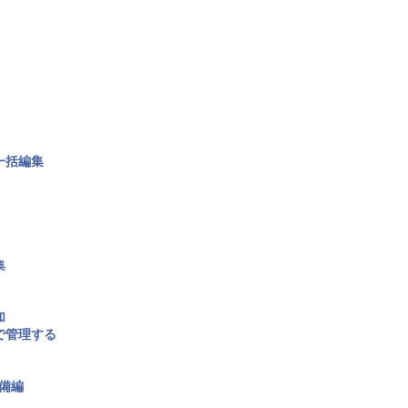
一括編集
集
加
で管理する
備編