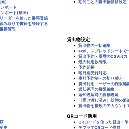
画)
期間ごとの貸出物価格設定
インポート
インポート(動画)
リーダーを使った書籍登録
読み取りで書籍を登録する
書籍管理
貸出物設定
貸出物の一括編集
exel、スプレッドシートで
貸出予約・履歴のCSV出力
最大利用数制限
予約延長
曜日別受付対応
事前予約制への切り替え
貸出利用ユーザーの権限編
返却処理の権限編集
返却遅延時の自動遅延
〈受け渡し済み〉状態の追
貸出物を複数のアカウント
QRコード活用
類
QRコードを使った貸出・準
変更
テプラでQRコード作成