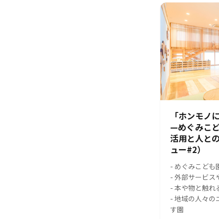
「ホンモノに
—めぐみこ
活用と人と
ュー#2）
- めぐみこども
- 外部サービ
- 本や物と触
- 地域の人々
す園