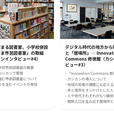
深まる図書室。小学校併設
デジタル時代の地方から
はま市民図書室」の取組
と「居場所」― Innovat
ンインタビュー#4）
Commons 修徳館（カ
ビュー#3）
小学校市民図書室の概要
をカシカンで管理
- 「Innovation Common
り組む市民図書室について
- カシカンの導入について
がりを生むイベントの発信
- 地域の若者の課題にも応え
- 本と場所をきっかけとした
- 人や世代それぞれがもつ媒
- 関係人口を生み出す居場所