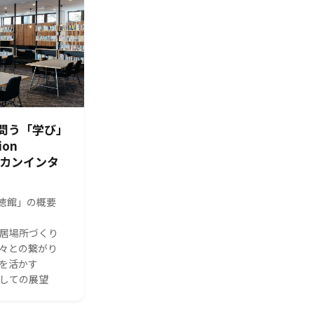
問う「学び」
ion
シカンインタ
s 修徳館」の概要
る居場所づくり
人々との繋がり
体を活かす
としての展望