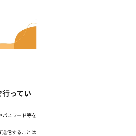
で行ってい
やパスワード等を
斉送信することは