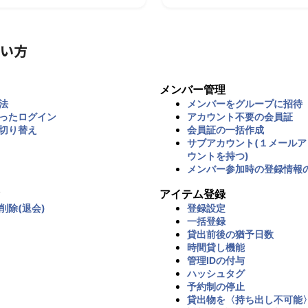
い方
メンバー管理
法
メンバーをグループに招待
ったログイン
アカウント不要の会員証
切り替え
会員証の一括作成
サブアカウント(１メール
ウントを持つ)
メンバー参加時の登録情報
アイテム登録
削除(退会)
登録設定
一括登録
貸出前後の猶予日数
時間貸し機能
管理IDの付与
ハッシュタグ
予約制の停止
貸出物を〈持ち出し不可能