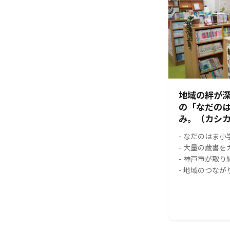
地域の絆が
の「なだの
み。（カシカ
- なだのはま
- 大量の蔵書
- 神戸市が取
- 地域のつな