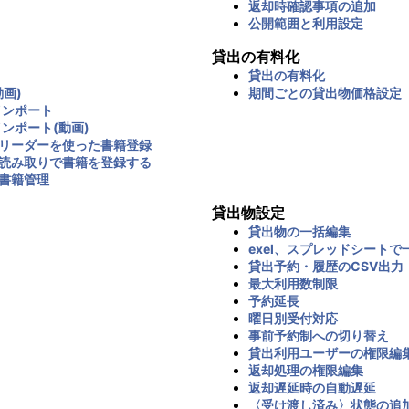
返却時確認事項の追加
公開範囲と利用設定
貸出の有料化
貸出の有料化
画)
期間ごとの貸出物価格設定
インポート
インポート(動画)
リーダーを使った書籍登録
読み取りで書籍を登録する
書籍管理
貸出物設定
貸出物の一括編集
exel、スプレッドシートで
貸出予約・履歴のCSV出力
最大利用数制限
予約延長
曜日別受付対応
事前予約制への切り替え
貸出利用ユーザーの権限編
返却処理の権限編集
返却遅延時の自動遅延
〈受け渡し済み〉状態の追