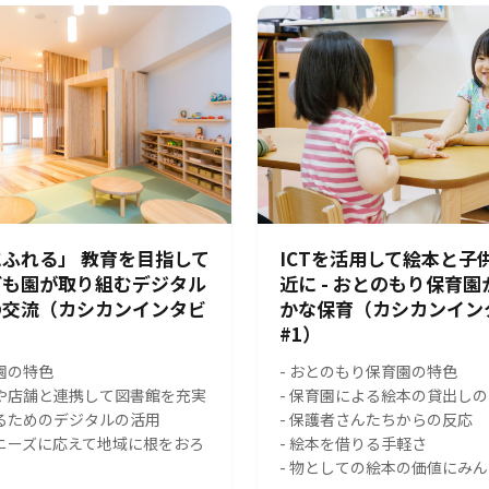
ふれる」 教育を目指して
ICTを活用して絵本と子
ども園が取り組むデジタル
近に - おとのもり保育
の交流（カシカンインタビ
かな保育（カシカンイン
#1）
園の特色
- おとのもり保育園の特色
スや店舗と連携して図書館を充実
- 保育園による絵本の貸出し
れるためのデジタルの活用
- 保護者さんたちからの反応
のニーズに応えて地域に根をおろ
- 絵本を借りる手軽さ
- 物としての絵本の価値にみ