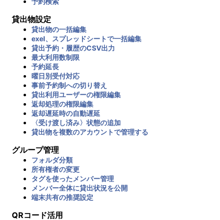
予約検索
貸出物設定
貸出物の一括編集
exel、スプレッドシートで一括編集
貸出予約・履歴のCSV出力
最大利用数制限
予約延長
曜日別受付対応
事前予約制への切り替え
貸出利用ユーザーの権限編集
返却処理の権限編集
返却遅延時の自動遅延
〈受け渡し済み〉状態の追加
貸出物を複数のアカウントで管理する
グループ管理
フォルダ分類
所有権者の変更
タグを使ったメンバー管理
メンバー全体に貸出状況を公開
端末共有の推奨設定
QRコード活用