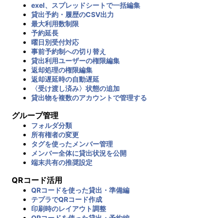
exel、スプレッドシートで一括編集
貸出予約・履歴のCSV出力
最大利用数制限
予約延長
曜日別受付対応
事前予約制への切り替え
貸出利用ユーザーの権限編集
返却処理の権限編集
返却遅延時の自動遅延
〈受け渡し済み〉状態の追加
貸出物を複数のアカウントで管理する
グループ管理
フォルダ分類
所有権者の変更
タグを使ったメンバー管理
メンバー全体に貸出状況を公開
端末共有の推奨設定
QRコード活用
QRコードを使った貸出・準備編
テプラでQRコード作成
印刷時のレイアウト調整
QRコードを使った貸出・予約編