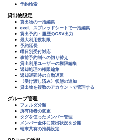
予約検索
貸出物設定
貸出物の一括編集
exel、スプレッドシートで一括編集
貸出予約・履歴のCSV出力
最大利用数制限
予約延長
曜日別受付対応
事前予約制への切り替え
貸出利用ユーザーの権限編集
返却処理の権限編集
返却遅延時の自動遅延
〈受け渡し済み〉状態の追加
貸出物を複数のアカウントで管理する
グループ管理
フォルダ分類
所有権者の変更
タグを使ったメンバー管理
メンバー全体に貸出状況を公開
端末共有の推奨設定
QRコード活用