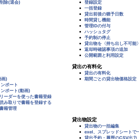
削除(退会)
登録設定
一括登録
貸出前後の猶予日数
時間貸し機能
管理IDの付与
ハッシュタグ
予約制の停止
貸出物を〈持ち出し不可能
返却時確認事項の追加
公開範囲と利用設定
貸出の有料化
貸出の有料化
画)
期間ごとの貸出物価格設定
インポート
インポート(動画)
リーダーを使った書籍登録
読み取りで書籍を登録する
書籍管理
貸出物設定
貸出物の一括編集
exel、スプレッドシートで
貸出予約・履歴のCSV出力