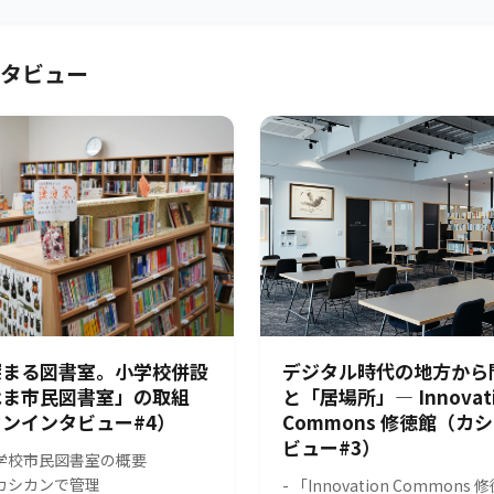
タビュー
深まる図書室。小学校併設
デジタル時代の地方から
はま市民図書室」の取組
と「居場所」― Innovat
ンインタビュー#4）
Commons 修徳館（カ
ビュー#3）
小学校市民図書室の概要
をカシカンで管理
- 「Innovation Common