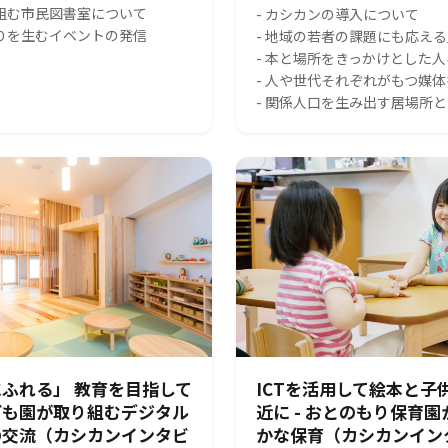
り組む市民図書室について
- カシカンの導入について
がりを生むイベントの発信
- 地域の若者の課題にも応え
- 本と場所をきっかけとした
- 人や世代それぞれがもつ媒
- 関係人口を生み出す居場所
ふれる」 教育を目指して
ICTを活用して絵本と子
ども園が取り組むデジタル
近に - おとのもり保育
の交流（カシカンインタビ
かな保育（カシカンイン