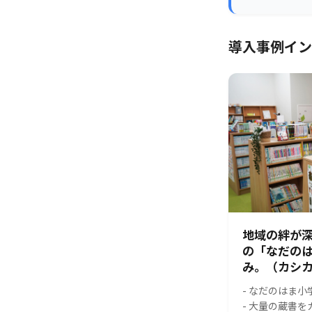
導入事例イン
地域の絆が
の「なだの
み。（カシカ
- なだのはま
- 大量の蔵書