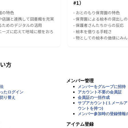
#1）
園の特色
- おとのもり保育園の特色
スや店舗と連携して図書館を充実
- 保育園による絵本の貸出し
れるためのデジタルの活用
- 保護者さんたちからの反応
のニーズに応えて地域に根をおろ
- 絵本を借りる手軽さ
- 物としての絵本の価値にみ
い方
メンバー管理
法
メンバーをグループに招待
ったログイン
アカウント不要の会員証
切り替え
会員証の一括作成
サブアカウント(１メール
ウントを持つ)
メンバー参加時の登録情報
アイテム登録