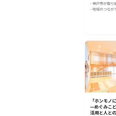
- 神戸市が取
- 地域のつな
「ホンモノに
—めぐみこ
活用と人と