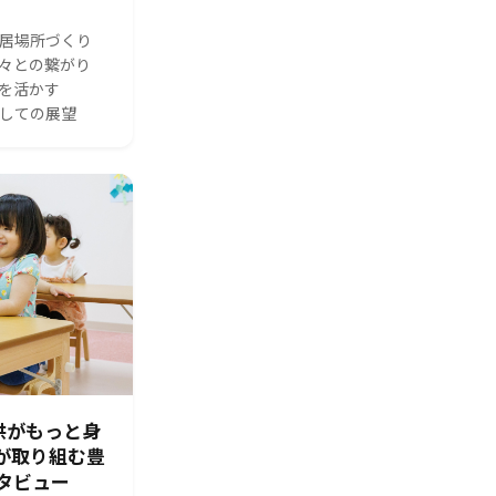
る居場所づくり
人々との繋がり
体を活かす
としての展望
供がもっと身
園が取り組む豊
タビュー