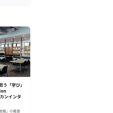
問う「学び」
ion
シカンインタ
s 修徳館」の概要