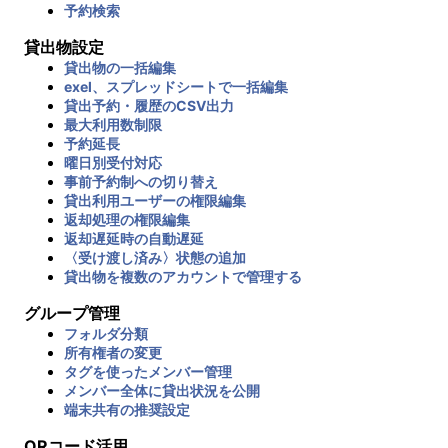
予約検索
貸出物設定
貸出物の一括編集
exel、スプレッドシートで一括編集
貸出予約・履歴のCSV出力
最大利用数制限
予約延長
曜日別受付対応
事前予約制への切り替え
貸出利用ユーザーの権限編集
返却処理の権限編集
返却遅延時の自動遅延
〈受け渡し済み〉状態の追加
貸出物を複数のアカウントで管理する
グループ管理
フォルダ分類
所有権者の変更
タグを使ったメンバー管理
メンバー全体に貸出状況を公開
端末共有の推奨設定
QRコード活用