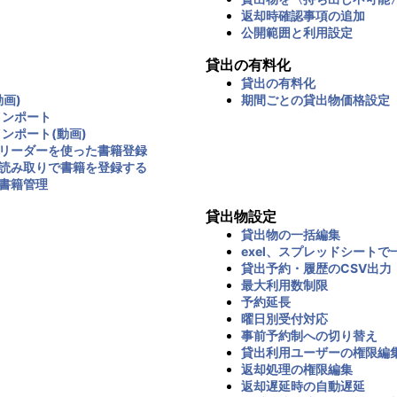
返却時確認事項の追加
公開範囲と利用設定
貸出の有料化
貸出の有料化
画)
期間ごとの貸出物価格設定
インポート
インポート(動画)
リーダーを使った書籍登録
読み取りで書籍を登録する
書籍管理
貸出物設定
貸出物の一括編集
exel、スプレッドシートで
貸出予約・履歴のCSV出力
最大利用数制限
予約延長
曜日別受付対応
事前予約制への切り替え
貸出利用ユーザーの権限編
返却処理の権限編集
返却遅延時の自動遅延