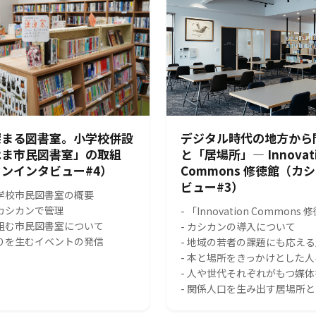
深まる図書室。小学校併設
デジタル時代の地方から
はま市民図書室」の取組
と「居場所」― Innovat
ンインタビュー#4）
Commons 修徳館（カ
ビュー#3）
小学校市民図書室の概要
をカシカンで管理
- 「Innovation Common
り組む市民図書室について
- カシカンの導入について
がりを生むイベントの発信
- 地域の若者の課題にも応え
- 本と場所をきっかけとした
- 人や世代それぞれがもつ媒
- 関係人口を生み出す居場所