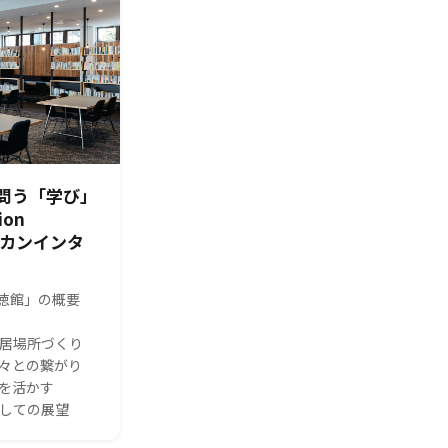
問う「学び」
ion
シカンインタ
s 修徳館」の概要
る居場所づくり
人々との繋がり
体を活かす
としての展望