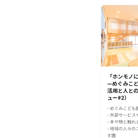
「ホンモノに
—めぐみこ
活用と人と
ュー#2）
- めぐみこども
- 外部サービ
- 本や物と触
- 地域の人々
す園