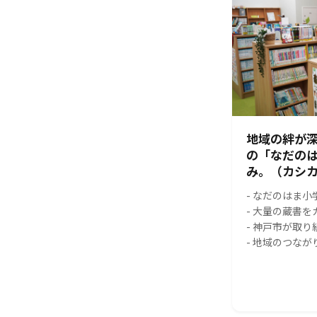
地域の絆が
の「なだの
み。（カシカ
- なだのはま
- 大量の蔵書
- 神戸市が取
- 地域のつな