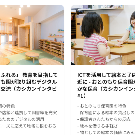
ふれる」 教育を目指して
ICTを活用して絵本と子
ども園が取り組むデジタル
近に - おとのもり保育
の交流（カシカンインタビ
かな保育（カシカンイン
#1）
園の特色
- おとのもり保育園の特色
スや店舗と連携して図書館を充実
- 保育園による絵本の貸出し
れるためのデジタルの活用
- 保護者さんたちからの反応
のニーズに応えて地域に根をおろ
- 絵本を借りる手軽さ
- 物としての絵本の価値にみ