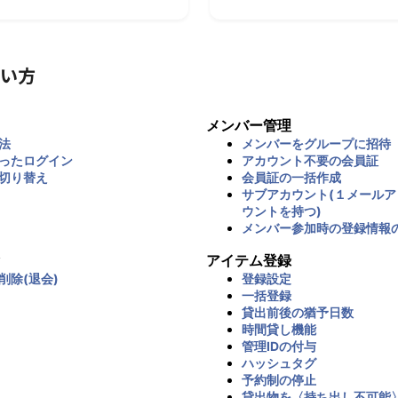
い方
メンバー管理
法
メンバーをグループに招待
ったログイン
アカウント不要の会員証
切り替え
会員証の一括作成
サブアカウント(１メール
ウントを持つ)
メンバー参加時の登録情報
アイテム登録
削除(退会)
登録設定
一括登録
貸出前後の猶予日数
時間貸し機能
管理IDの付与
ハッシュタグ
予約制の停止
貸出物を〈持ち出し不可能