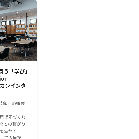
問う「学び」
ion
シカンインタ
s 修徳館」の概要
る居場所づくり
人々との繋がり
体を活かす
としての展望