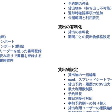
予約制の停止
貸出物を〈持ち出し不可能
返却時確認事項の追加
公開範囲と利用設定
貸出の有料化
貸出の有料化
画)
期間ごとの貸出物価格設定
インポート
インポート(動画)
リーダーを使った書籍登録
読み取りで書籍を登録する
書籍管理
貸出物設定
貸出物の一括編集
exel、スプレッドシートで
貸出予約・履歴のCSV出力
最大利用数制限
予約延長
曜日別受付対応
事前予約制への切り替え
貸出利用ユーザーの権限編