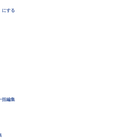
〉にする
一括編集
集