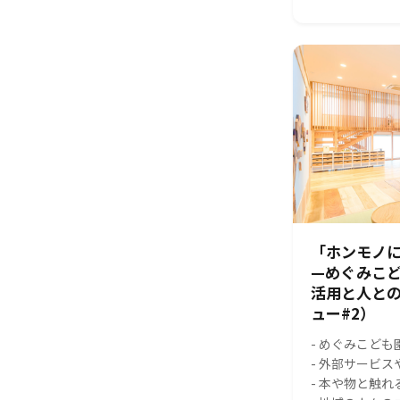
「ホンモノに
—めぐみこ
活用と人と
ュー#2）
- めぐみこども
- 外部サービ
- 本や物と触