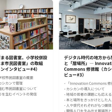
深まる図書室。小学校併設
デジタル時代の地方から
はま市民図書室」の取組
と「居場所」― Innovat
ンインタビュー#4）
Commons 修徳館（カ
ビュー#3）
小学校市民図書室の概要
をカシカンで管理
- 「Innovation Common
り組む市民図書室について
- カシカンの導入について
がりを生むイベントの発信
- 地域の若者の課題にも応え
- 本と場所をきっかけとした
- 人や世代それぞれがもつ媒
- 関係人口を生み出す居場所