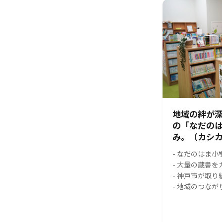
地域の絆が
の「なだの
み。（カシカ
- なだのはま
- 大量の蔵書
- 神戸市が取
- 地域のつな