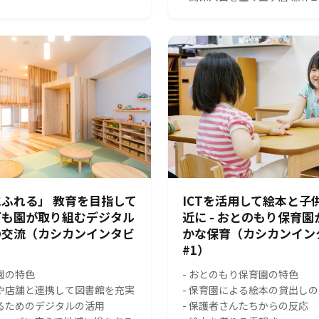
ふれる」 教育を目指して
ICTを活用して絵本と子
ども園が取り組むデジタル
近に - おとのもり保育
の交流（カシカンインタビ
かな保育（カシカンイン
#1）
園の特色
- おとのもり保育園の特色
スや店舗と連携して図書館を充実
- 保育園による絵本の貸出し
れるためのデジタルの活用
- 保護者さんたちからの反応