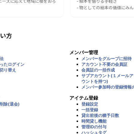
のニーズに応えて地域に根をおろ
- 絵本を借りる手軽さ
- 物としての絵本の価値にみ
い方
メンバー管理
法
メンバーをグループに招待
ったログイン
アカウント不要の会員証
切り替え
会員証の一括作成
サブアカウント(１メール
ウントを持つ)
メンバー参加時の登録情報
アイテム登録
削除(退会)
登録設定
一括登録
貸出前後の猶予日数
時間貸し機能
管理IDの付与
ハッシュタグ