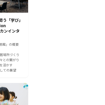
問う「学び」
ion
シカンインタ
s 修徳館」の概要
る居場所づくり
人々との繋がり
体を活かす
としての展望