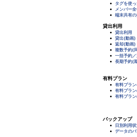
タグを使っ
メンバー全
端末共有の
貸出利用
貸出利用
貸出(動画)
返却(動画)
複数予約(
一括予約／
長期予約(
有料プラン
有料プラン
有料プラン
有料プラン
バックアップ
日別利用状
データのバ