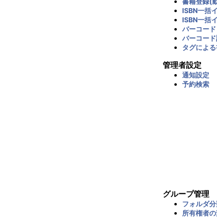
書籍登録(動
ISBN一括
ISBN一括
バーコード
バーコード
タグによる
管理者設定
通知設定
予約検索
グループ管理
フォルダ分
所有権者の