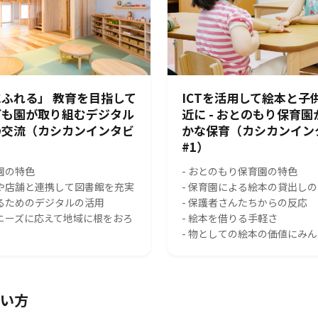
ふれる」 教育を目指して
ICTを活用して絵本と子
ども園が取り組むデジタル
近に - おとのもり保育
の交流（カシカンインタビ
かな保育（カシカンイン
#1）
園の特色
- おとのもり保育園の特色
スや店舗と連携して図書館を充実
- 保育園による絵本の貸出し
れるためのデジタルの活用
- 保護者さんたちからの反応
のニーズに応えて地域に根をおろ
- 絵本を借りる手軽さ
- 物としての絵本の価値にみ
い方