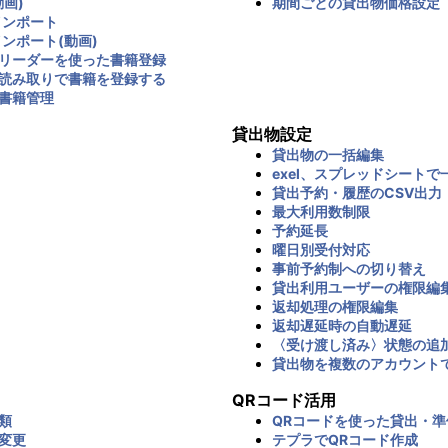
画)
期間ごとの貸出物価格設定
インポート
インポート(動画)
リーダーを使った書籍登録
読み取りで書籍を登録する
書籍管理
貸出物設定
貸出物の一括編集
exel、スプレッドシートで
貸出予約・履歴のCSV出力
最大利用数制限
予約延長
曜日別受付対応
事前予約制への切り替え
貸出利用ユーザーの権限編
返却処理の権限編集
返却遅延時の自動遅延
〈受け渡し済み〉状態の追
貸出物を複数のアカウント
QRコード活用
類
QRコードを使った貸出・準
変更
テプラでQRコード作成