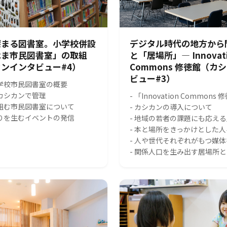
深まる図書室。小学校併設
デジタル時代の地方から
はま市民図書室」の取組
と「居場所」― Innovat
ンインタビュー#4）
Commons 修徳館（カ
ビュー#3）
小学校市民図書室の概要
をカシカンで管理
- 「Innovation Common
り組む市民図書室について
- カシカンの導入について
がりを生むイベントの発信
- 地域の若者の課題にも応え
- 本と場所をきっかけとした
- 人や世代それぞれがもつ媒
- 関係人口を生み出す居場所