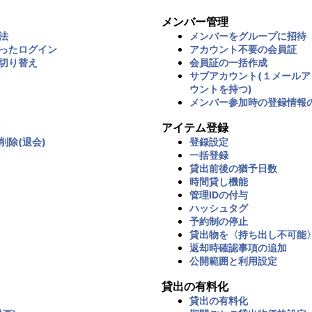
メンバー管理
法
メンバーをグループに招待
ったログイン
アカウント不要の会員証
切り替え
会員証の一括作成
サブアカウント(１メール
ウントを持つ)
メンバー参加時の登録情報
アイテム登録
削除(退会)
登録設定
一括登録
貸出前後の猶予日数
時間貸し機能
管理IDの付与
ハッシュタグ
予約制の停止
貸出物を〈持ち出し不可能
返却時確認事項の追加
公開範囲と利用設定
貸出の有料化
貸出の有料化