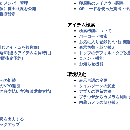
たメンバー管理
印刷時のレイアウト調整
体に貸出状況を公開
QRコードを使った貸出・予
推奨設定
アイテム検索
検索機能について
バーコード検索
お気に入り登録(いいね!機能
同じアイテムを複数個)
表示切替・並び替え
返却(違うアイテムを同時に)
トップのデフォルトタブ設
期間指定予約)
コメント機能
お知らせ機能
環境設定
への切替
表示言語の変更
のNPO割引
タイムゾーンの変更
の各支払い方法(請求書支払)
アプリの更新方法
ブラウザからカメラを利用
内蔵カメラの切り替え
況を出力する
ックアップ