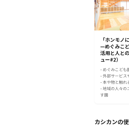
「ホンモノに
—めぐみこ
活用と人と
ュー#2）
- めぐみこども
- 外部サービ
- 本や物と触
- 地域の人々
す園
カシカンの使