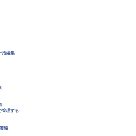
一括編集
集
加
で管理する
備編