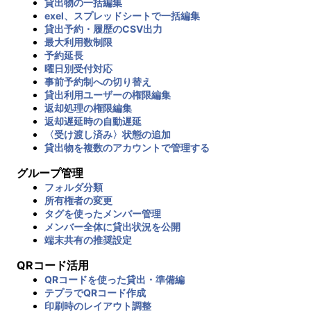
貸出物の一括編集
exel、スプレッドシートで一括編集
貸出予約・履歴のCSV出力
最大利用数制限
予約延長
曜日別受付対応
事前予約制への切り替え
貸出利用ユーザーの権限編集
返却処理の権限編集
返却遅延時の自動遅延
〈受け渡し済み〉状態の追加
貸出物を複数のアカウントで管理する
グループ管理
フォルダ分類
所有権者の変更
タグを使ったメンバー管理
メンバー全体に貸出状況を公開
端末共有の推奨設定
QRコード活用
QRコードを使った貸出・準備編
テプラでQRコード作成
印刷時のレイアウト調整