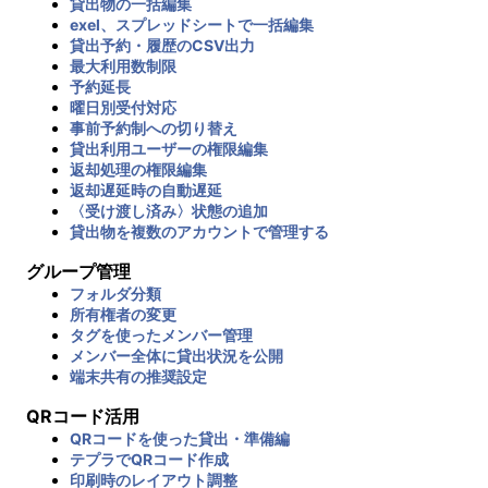
貸出物の一括編集
exel、スプレッドシートで一括編集
貸出予約・履歴のCSV出力
最大利用数制限
予約延長
曜日別受付対応
事前予約制への切り替え
貸出利用ユーザーの権限編集
返却処理の権限編集
返却遅延時の自動遅延
〈受け渡し済み〉状態の追加
貸出物を複数のアカウントで管理する
グループ管理
フォルダ分類
所有権者の変更
タグを使ったメンバー管理
メンバー全体に貸出状況を公開
端末共有の推奨設定
QRコード活用
QRコードを使った貸出・準備編
テプラでQRコード作成
印刷時のレイアウト調整