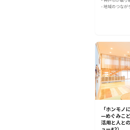
- 神戸市が取
- 地域のつな
「ホンモノに
—めぐみこ
活用と人と
ュー#2）