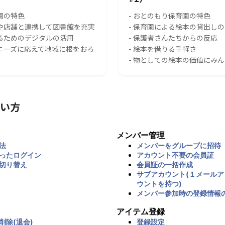
園の特色
- おとのもり保育園の特色
スや店舗と連携して図書館を充実
- 保育園による絵本の貸出し
れるためのデジタルの活用
- 保護者さんたちからの反応
のニーズに応えて地域に根をおろ
- 絵本を借りる手軽さ
- 物としての絵本の価値にみ
い方
メンバー管理
法
メンバーをグループに招待
ったログイン
アカウント不要の会員証
切り替え
会員証の一括作成
サブアカウント(１メール
ウントを持つ)
メンバー参加時の登録情報
アイテム登録
削除(退会)
登録設定