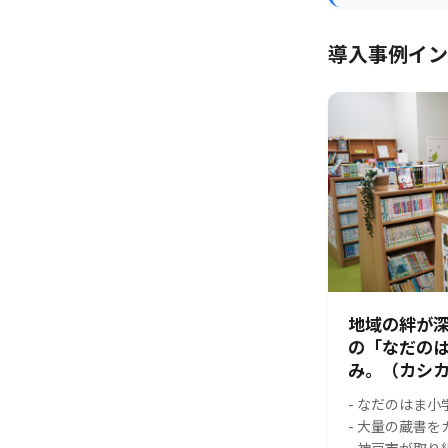
導入事例イン
地域の絆が
の「なだの
み。（カシカ
- なだのはま
- 大量の蔵書