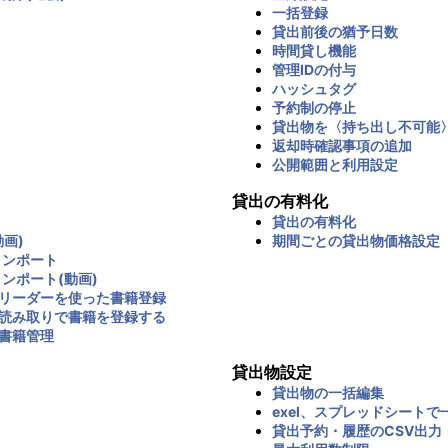
一括登録
貸出前後の猶予日数
時間貸し機能
管理IDの付与
ハッシュタグ
予約制の停止
貸出物を〈持ち出し不可能
返却時確認事項の追加
公開範囲と利用設定
貸出の有料化
貸出の有料化
画)
期間ごとの貸出物価格設定
インポート
インポート(動画)
リーダーを使った書籍登録
読み取りで書籍を登録する
書籍管理
貸出物設定
貸出物の一括編集
exel、スプレッドシートで
貸出予約・履歴のCSV出力