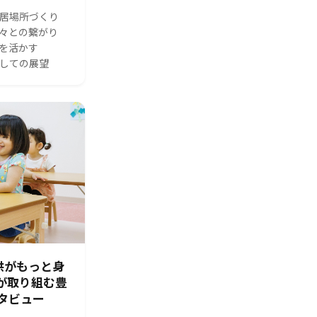
る居場所づくり
人々との繋がり
体を活かす
としての展望
供がもっと身
園が取り組む豊
タビュー