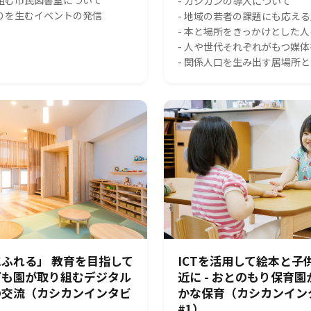
り組む市民図書室について
- カシカンの導入について
がりを生むイベントの発信
- 地域の若者の課題にも応え
- 本と場所をきっかけとした
- 人や世代それぞれがもつ媒
- 関係人口を生み出す居場所
ふれる」 教育を目指して
ICTを活用して絵本と子
ども園が取り組むデジタル
近に - おとのもり保育
の交流（カシカンインタビ
かな保育（カシカンイン
#1）