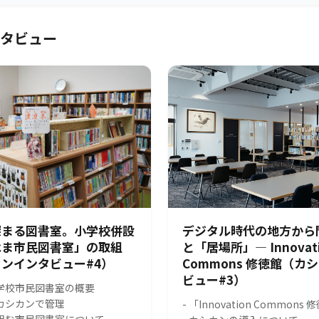
タビュー
深まる図書室。小学校併設
デジタル時代の地方から
はま市民図書室」の取組
と「居場所」― Innovat
ンインタビュー#4）
Commons 修徳館（カ
ビュー#3）
小学校市民図書室の概要
をカシカンで管理
- 「Innovation Common