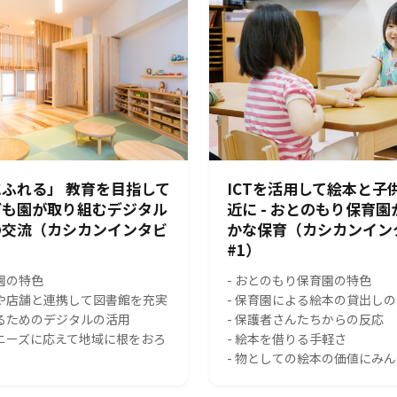
ふれる」 教育を目指して
ICTを活用して絵本と子
ども園が取り組むデジタル
近に - おとのもり保育
の交流（カシカンインタビ
かな保育（カシカンイン
#1）
園の特色
- おとのもり保育園の特色
スや店舗と連携して図書館を充実
- 保育園による絵本の貸出し
れるためのデジタルの活用
- 保護者さんたちからの反応
のニーズに応えて地域に根をおろ
- 絵本を借りる手軽さ
- 物としての絵本の価値にみ