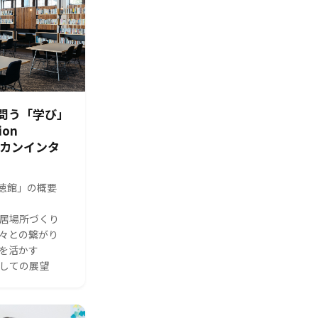
問う「学び」
ion
シカンインタ
s 修徳館」の概要
る居場所づくり
人々との繋がり
体を活かす
としての展望