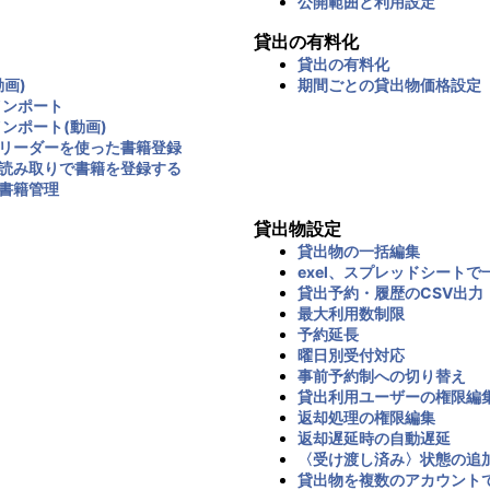
公開範囲と利用設定
貸出の有料化
貸出の有料化
画)
期間ごとの貸出物価格設定
インポート
インポート(動画)
リーダーを使った書籍登録
読み取りで書籍を登録する
書籍管理
貸出物設定
貸出物の一括編集
exel、スプレッドシートで
貸出予約・履歴のCSV出力
最大利用数制限
予約延長
曜日別受付対応
事前予約制への切り替え
貸出利用ユーザーの権限編
返却処理の権限編集
返却遅延時の自動遅延
〈受け渡し済み〉状態の追
貸出物を複数のアカウント