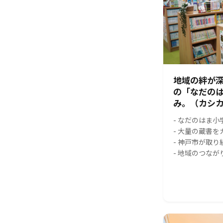
地域の絆が
の「なだの
み。（カシカ
- なだのはま
- 大量の蔵書
- 神戸市が取
- 地域のつな