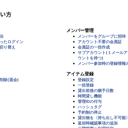
い方
メンバー管理
法
メンバーをグループに招待
ったログイン
アカウント不要の会員証
切り替え
会員証の一括作成
サブアカウント(１メール
ウントを持つ)
メンバー参加時の登録情報
アイテム登録
削除(退会)
登録設定
一括登録
貸出前後の猶予日数
時間貸し機能
管理IDの付与
ハッシュタグ
予約制の停止
貸出物を〈持ち出し不可能
返却時確認事項の追加