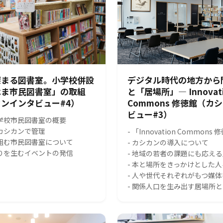
深まる図書室。小学校併設
デジタル時代の地方から
はま市民図書室」の取組
と「居場所」― Innovat
ンインタビュー#4）
Commons 修徳館（カ
ビュー#3）
小学校市民図書室の概要
をカシカンで管理
- 「Innovation Common
り組む市民図書室について
- カシカンの導入について
がりを生むイベントの発信
- 地域の若者の課題にも応え
- 本と場所をきっかけとした
- 人や世代それぞれがもつ媒
- 関係人口を生み出す居場所