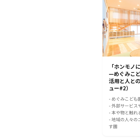
「ホンモノに
—めぐみこ
活用と人と
ュー#2）
- めぐみこども
- 外部サービ
- 本や物と触
- 地域の人々
す園