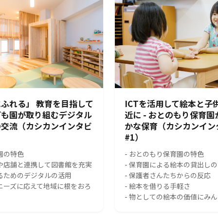
ふれる」 教育を目指して
ICTを活用して絵本と子
ども園が取り組むデジタル
近に - おとのもり保育
の交流（カシカンインタビ
かな保育（カシカンイン
#1）
園の特色
- おとのもり保育園の特色
スや店舗と連携して図書館を充実
- 保育園による絵本の貸出し
れるためのデジタルの活用
- 保護者さんたちからの反応
のニーズに応えて地域に根をおろ
- 絵本を借りる手軽さ
- 物としての絵本の価値にみ