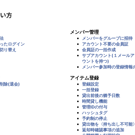
い方
メンバー管理
法
メンバーをグループに招待
ったログイン
アカウント不要の会員証
切り替え
会員証の一括作成
サブアカウント(１メール
ウントを持つ)
メンバー参加時の登録情報
アイテム登録
削除(退会)
登録設定
一括登録
貸出前後の猶予日数
時間貸し機能
管理IDの付与
ハッシュタグ
予約制の停止
貸出物を〈持ち出し不可能
返却時確認事項の追加