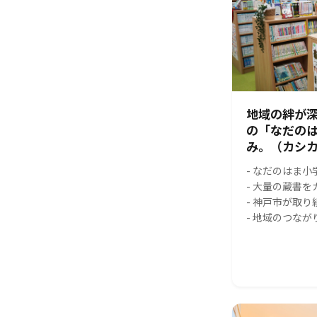
地域の絆が
の「なだの
み。（カシカ
- なだのはま
- 大量の蔵書
- 神戸市が取
- 地域のつな