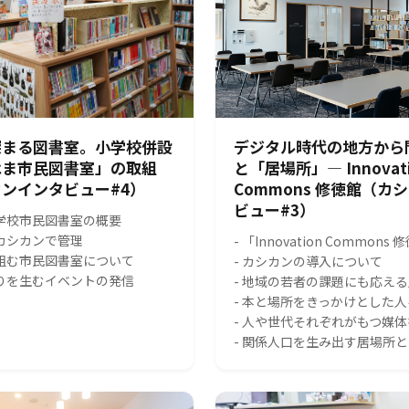
深まる図書室。小学校併設
デジタル時代の地方から
はま市民図書室」の取組
と「居場所」― Innovat
ンインタビュー#4）
Commons 修徳館（カ
ビュー#3）
小学校市民図書室の概要
をカシカンで管理
- 「Innovation Common
り組む市民図書室について
- カシカンの導入について
がりを生むイベントの発信
- 地域の若者の課題にも応え
- 本と場所をきっかけとした
- 人や世代それぞれがもつ媒
- 関係人口を生み出す居場所