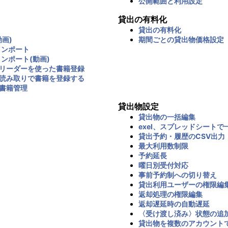
公開範囲と利用設定
貸出の有料化
貸出の有料化
画)
期間ごとの貸出物価格設定
インポート
インポート(動画)
リーダーを使った書籍登録
読み取りで書籍を登録する
書籍管理
貸出物設定
貸出物の一括編集
exel、スプレッドシートで
貸出予約・履歴のCSV出力
最大利用数制限
予約延長
曜日別受付対応
事前予約制への切り替え
貸出利用ユーザーの権限編
返却処理の権限編集
返却遅延時の自動遅延
〈受け渡し済み〉状態の追
貸出物を複数のアカウント