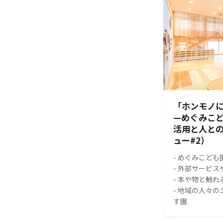
「ホンモノに
—めぐみこ
活用と人と
ュー#2）
- めぐみこども
- 外部サービ
- 本や物と触
- 地域の人々
す園