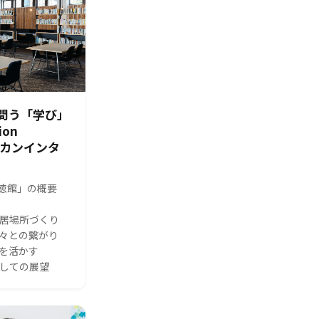
問う「学び」
ion
シカンインタ
s 修徳館」の概要
る居場所づくり
人々との繋がり
体を活かす
としての展望