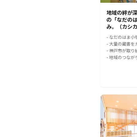
地域の絆が
の「なだの
み。（カシカ
- なだのはま
- 大量の蔵書
- 神戸市が取
- 地域のつな