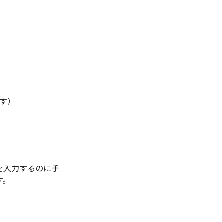
す）
を入力するのに手
す。