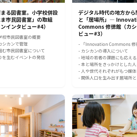
深まる図書室。小学校併設
デジタル時代の地方から
はま市民図書室」の取組
と「居場所」― Innovat
ンインタビュー#4）
Commons 修徳館（カ
ビュー#3）
小学校市民図書室の概要
をカシカンで管理
- 「Innovation Common
り組む市民図書室について
- カシカンの導入について
がりを生むイベントの発信
- 地域の若者の課題にも応え
- 本と場所をきっかけとした
- 人や世代それぞれがもつ媒
- 関係人口を生み出す居場所