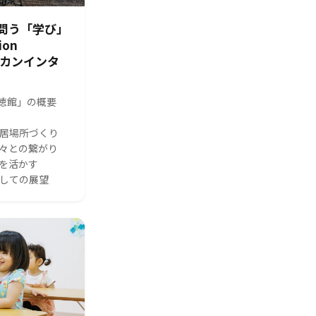
問う「学び」
ion
シカンインタ
s 修徳館」の概要
る居場所づくり
人々との繋がり
体を活かす
としての展望