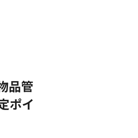
物品管
定ポイ