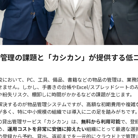
管理の課題と「カシカン」が提供する低
校において、PC、工具、備品、書籍などの物品の管理は、業務
ません。しかし、手書きの台帳やExcel/スプレッドシートの
や紛失リスク、棚卸しに時間がかかるなどの課題が生じます。
解決するのが物品管理システムですが、高額な初期費用や複雑
が多く、特に中小規模の組織では導入に二の足を踏みがちです
の貸出管理サービス「カシカン」は、
無料から利用可能
で、登
め、
運用コストを非常に安価に抑えたい
組織にとって最適な選
の登録から予約、貸出、返却までを一元的にクラウド上で管理