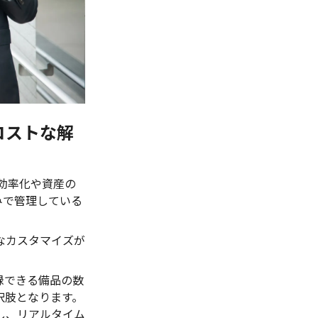
コストな解
効率化や資産の
みで管理している
なカスタマイズが
。
録できる備品の数
択肢となります。
し、リアルタイム