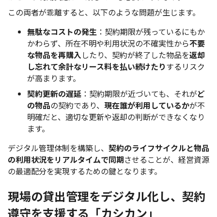
この両者が乖離すると、以下のような問題が生じます。
無駄なコストの発生
：契約期限が残っているにもか
かわらず、所在不明や利用状況の不確実性から
不要
な物品を再購入
したり、契約が終了した物品を
返却
し忘れて余計なリース料を払い続けたり
するリスク
が高まります。
契約更新の遅延
：契約期限が近づいても、それが
ど
の物品
の契約であり、
現在誰が利用しているか
が不
明確だと、適切な更新や返却の判断ができなくなり
ます。
デジタル管理体制を構築し、
契約のライフサイクルと物品
の利用状況をリアルタイムで同期
させることが、経営資源
の最適配分を実現するための鍵となります。
現場の貸出管理をデジタル化し、契約
遵守を支援する「カシカン」