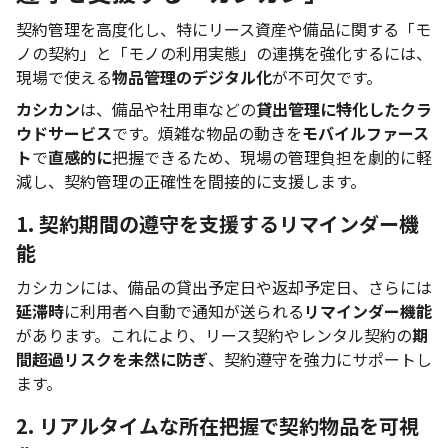
契約管理を高度化し、特にリース資産や備品に関する「モ
ノの契約」と「モノの利用実態」の連携を強化するには、
現場で使える
物品管理のデジタル化
が不可欠です。
カシカン
は、備品や社用車などの
貸出管理に特化したクラ
ウドサービス
です。煩雑な物品の動きを
モバイルファース
ト
で
直感的に
把握できるため、現場の管理負担を劇的に軽
減し、契約管理の正確性を間接的に支援します。
1. 契約期間の遵守を支援するリマインダー機
能
カシカンには、備品の貸出予定日や返却予定日、さらには
延滞時
に利用者へ自動で通知が送られる
リマインダー機能
があります。これにより、リース契約やレンタル契約の
期
間超過リスクを未然に防ぎ
、契約遵守を強力にサポートし
ます。
2. リアルタイムな所在把握で契約物品を可視