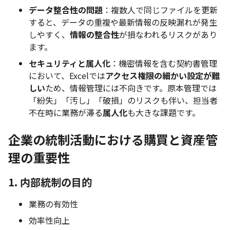
データ整合性の問題
：複数人で同じファイルを更新
すると、データの重複や最新情報の反映漏れが発生
しやすく、
情報の整合性
が損なわれるリスクがあり
ます。
セキュリティと属人化
：機密情報を含む契約書管理
において、Excelでは
アクセス権限の細かい設定が難
しい
ため、情報管理には不向きです。原本管理では
「紛失」「汚し」「破損」のリスクも伴い、担当者
不在時に業務が滞る
属人化
も大きな課題です。
企業の統制活動における購買と資産管
理の重要性
1. 内部統制の目的
業務の有効性
効率性向上