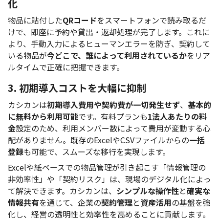
化
物品に貼付した
QRコード
をスマートフォンで読み取るだ
けで、即座に予約や貸出・返却処理が完了します。これに
より、手動入力によるヒューマンエラーを防ぎ、契約して
いる物品が
今どこで、誰によって利用されているか
をリア
ルタイムで正確に把握できます。
3. 初期導入コストを大幅に抑制
カシカンは
初期導入費用や契約費が一切発生せず
、
基本的
に無料から利用可能
です。有料プランも
1法人あたりの料
金
設定のため、利用メンバー数によって費用が変動する心
配がありません。既存のExcelやCSVファイルからの
一括
登録
も可能で、スムーズな移行を実現します。
Excelや紙ベースでの物品管理が引き起こす「情報管理の
非効率性」や「契約リスク」は、現場のデジタル化によっ
て解決できます。カシカンは、
シンプルな操作性
と
確実な
情報共有
を通じて、企業の
契約管理
と
資産活用
の基盤を強
化し、経営の透明性と効率性を高めることに貢献します。