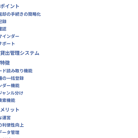
ポイント
と返却の手続きの簡略化
記録
確認
リマインダー
者サポート
貸出管理システム
特徴
コード読み取り機能
書籍の一括登録
インダー機能
のジャンル分け
の検索機能
メリット
的な運営
者の利便性向上
なデータ管理