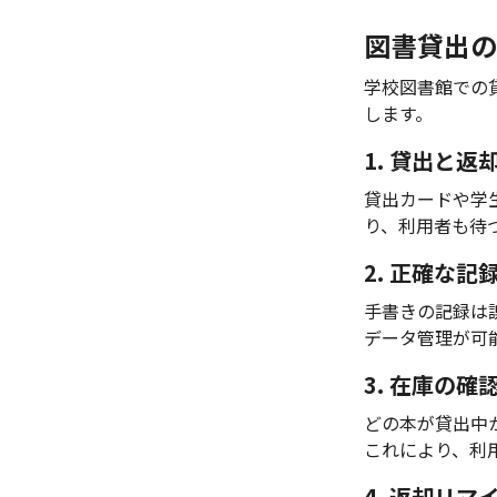
図書貸出の
学校図書館での
します。
1. 貸出と
貸出カードや学
り、利用者も待
2. 正確な記
手書きの記録は
データ管理が可
3. 在庫の確
どの本が貸出中
これにより、利
4. 返却リマ