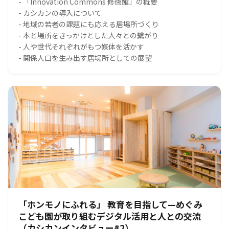
- 「Innovation Commons 修徳館」の概要
- カシカンの導入について
- 地域の若者の課題にも応える居場所づくり
- 本と場所をきっかけとした人々との繋がり
- 人や世代それぞれがもつ媒体を活かす
- 関係人口を生み出す居場所としての展望
「ホンモノにふれる」 教育を目指して—めぐみ
こども園が取り組むデジタル活用と人との交流
（カシカンインタビュー#2）