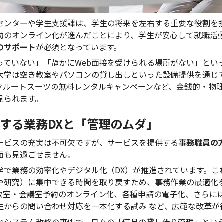
センターや学生支援課は、学生の将来を左右する重要な役割を
動のオンライン化が進んだことにより、学生が安心して就職活
のサポート
が必須となっています。
っていない」「静かにWeb面接を受けられる場所がない」とい
大学は空き教室やパソコンの貸し出しといった設備提供を通じ
クルートスーツの無料レンタルキャンペーンなど、金銭的・物
見られます。
する業務DXと「管理のムダ」
ービスの充実は不可欠ですが、サービスを提供する
事務職員の
面も見過ごせません。
学で業務の効率化やデジタル化（DX）が推進されています。こ
や研究）に集中できる時間を取り戻すため、事務作業の最適化
教室・会議室予約のオンライン化、各種申請の電子化、さらには
生からの問い合わせ対応を一本化する試み など、広範な改革が
なシステム改修の裏側で、日々の「備品の貸し借り管理」とい