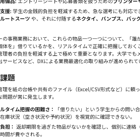
用備品:
エントリーシートや応募書類を扱うための
プリンター
支援:
学生の金銭的負担を軽減するため、急な選考にも対応で
ルートスーツ
や、それに付随する
ネクタイ、パンプス、バッ
ーの事務業務において、これらの物品一つ一つについて、「誰
個体を」借りているかを、リアルタイムで正確に把握しておく
管理者の負担を軽減する上で極めて重要となります。大学でも
出サービスなど、DXによる業務最適化の取り組みが進められて
課題
理を紙の台帳や共有のファイル（Excel/CSV形式など）に頼
な問題が常に発生します。
ルタイム把握の困難さ：
「借りたい」という学生からの問い合
在庫状況（空き状況や予約状況）を視覚的に確認できない。
負担：
返却期限を過ぎた物品がないかを確認し、個別に連絡
時間が費やされる。