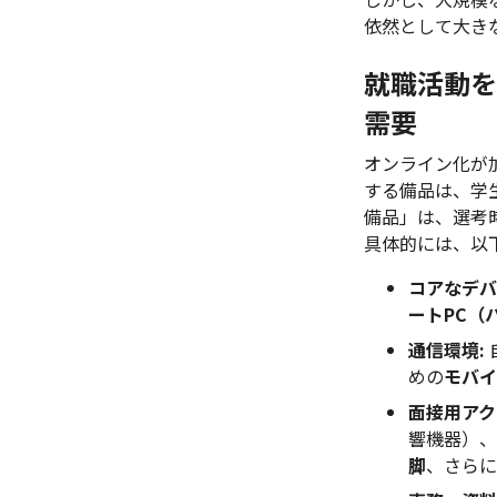
依然として大き
就職活動を
需要
オンライン化が
する備品は、学
備品」は、選考
具体的には、以
コアなデバ
ートPC（
通信環境:
めの
モバイ
面接用アク
響機器）、
脚
、さらに