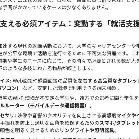
な手間がかかっているケースは少なくありません。
支える必須アイテム：変動する「就活支
加速する現代の就職活動において、大学のキャリアセンターや
生が公平な環境で活動を遂行するために不可欠な資産です。こ
時期や学生のニーズに応じて、その時々で必要とされる数が大
下のような多岐にわたる物品が該当します。
イス:
Web面接や録画面接の品質を左右する
高品質なタブレッ
パソコン）
など、安定した環境で利用できる端末機器。
自宅のWi-Fi環境が不安定な学生や、遠方での選考に臨む学生
ルルーター（モバイルデータ通信機器）
。
セサリ:
映像や音響のクオリティを向上させる
高感度マイクや
手振れを防止し適切な画角を確保するための
スマホ/タブレッ
顔色を明るく見せるための
リングライトや照明器具
。