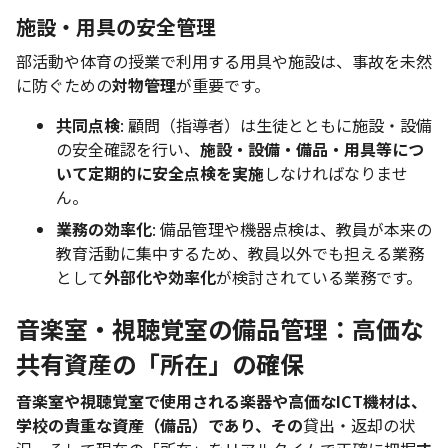
施設・用具の安全管理
部活動や体育の授業で利用する用具や施設は、事故を未然
に防ぐための
対物管理
が重要です。
共同点検
: 顧問（指導者）は生徒とともに施設・設備
の安全確認を行い、
施設・設備・備品・用具等につ
いて定期的に安全点検を実施
しなければなりませ
ん。
業務の効率化
: 備品管理や機器点検は、教員が本来の
教育活動に集中するため、教員以外でも担える業務
として
外部化や効率化
が検討されている業務です。
音楽室・視聴覚室の備品管理：高価な
共有資産の「所在」の確保
音楽室や視聴覚室で使用される楽器や高価なICT機材は、
学校の貴重な資産（備品）であり、その
貸出・返却の状