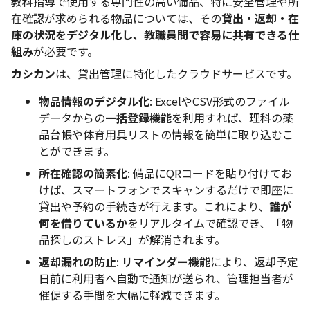
教科指導で使用する専門性の高い備品、特に安全管理や所
在確認が求められる物品については、その
貸出・返却・在
庫の状況をデジタル化し、教職員間で容易に共有できる仕
組み
が必要です。
カシカン
は、貸出管理に特化したクラウドサービスです。
物品情報のデジタル化
: ExcelやCSV形式のファイル
データからの
一括登録機能
を利用すれば、理科の薬
品台帳や体育用具リストの情報を簡単に取り込むこ
とができます。
所在確認の簡素化
: 備品にQRコードを貼り付けてお
けば、スマートフォンでスキャンするだけで即座に
貸出や予約の手続きが行えます。これにより、
誰が
何を借りているか
をリアルタイムで確認でき、「物
品探しのストレス」が解消されます。
返却漏れの防止
:
リマインダー機能
により、返却予定
日前に利用者へ自動で通知が送られ、管理担当者が
催促する手間を大幅に軽減できます。