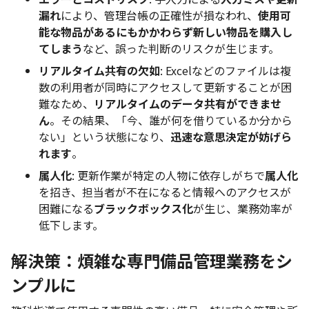
漏れ
により、管理台帳の正確性が損なわれ、
使用可
能な物品があるにもかかわらず新しい物品を購入し
てしまう
など、誤った判断のリスクが生じます。
リアルタイム共有の欠如
: Excelなどのファイルは複
数の利用者が同時にアクセスして更新することが困
難なため、
リアルタイムのデータ共有ができませ
ん
。その結果、「今、誰が何を借りているか分から
ない」という状態になり、
迅速な意思決定が妨げら
れます
。
属人化
: 更新作業が特定の人物に依存しがちで
属人化
を招き、担当者が不在になると情報へのアクセスが
困難になる
ブラックボックス化
が生じ、業務効率が
低下します。
解決策：煩雑な専門備品管理業務をシ
ンプルに