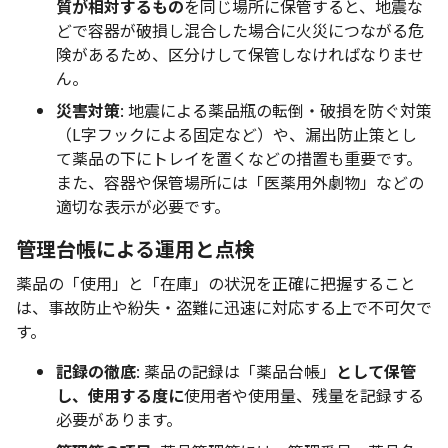
質が相対するもの
を同じ場所に保管すると、地震な
どで容器が破損し混合した場合に火災につながる危
険があるため、区分けして保管しなければなりませ
ん。
災害対策
: 地震による薬品瓶の転倒・破損を防ぐ対策
（L字フックによる固定など）や、漏出防止策とし
て薬品の下にトレイを置くなどの措置も重要です。
また、容器や保管場所には「医薬用外劇物」などの
適切な表示が必要です。
管理台帳による運用と点検
薬品の「使用」と「在庫」の状況を正確に把握すること
は、事故防止や紛失・盗難に迅速に対応する上で不可欠で
す。
記録の徹底
: 薬品の記録は「薬品台帳」
として保管
し、使用する度に
使用者や使用量、残量を記録する
必要があります。