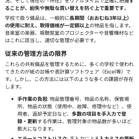
況、そして現在の「所在」をリアルタイムで正確に把握
す
ることが、紛失や無駄な買い替えを防ぐ上で重要です
。
学校で扱う備品は、一般的に
長期間（おおむね3年以上）
の使用に耐え、取得価格が一定額以上
の物品を指します。
音楽室の楽器、視聴覚室のプロジェクターや音響機材など
はこれに該当し、適切な管理が必要です。
従来の管理方法の限界
これらの共有備品を管理するために、多くの学校で使われ
てきたのが紙の台帳や表計算ソフトウェア（Excel等）で
す。しかし、この方法には以下のような多くの課題が存在
します。
手作業の負担
: 物品管理番号、物品の名称、保管場
所、物品の状態（使用中、故障、修理中など）、使
用者、返却予定日など、
多数の項目を手入力で登
録・更新
する作業は、管理対象の物品数が多いほど
膨大になります。
エラーとコストリスク
: 手入力による
入力ミスや更新