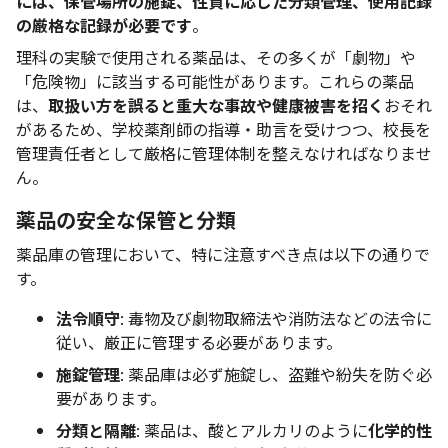
には、保管場所の施錠、性質に応じた分類管理、使用記録
の厳格な記録が必要です
。
理科の実験で使用される薬品は、その多くが「劇物」や
「危険物」に該当する可能性があります。これらの薬品
は、
取扱い方を誤ると重大な事故や健康被害を招く
おそれ
があるため、学校薬剤師の指導・助言を受けつつ、校長を
管理責任者として厳格に管理体制を整えなければなりませ
ん。
薬品の安全な保管と分類
薬品庫の管理において、特に注意すべき点は以下の通りで
す。
法令順守
: 毒物及び劇物取締法や消防法などの法令に
従い、厳正に管理する必要があります。
施錠管理
: 薬品庫は必ず施錠し、盗難や紛失を防ぐ必
要があります。
分類と隔離
: 薬品は、酸とアルカリのように
化学的性