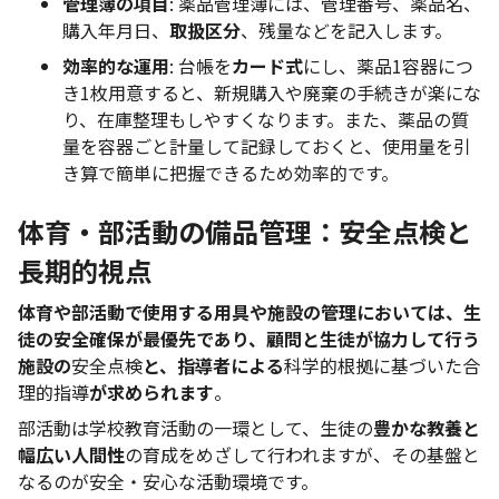
管理簿の項目
: 薬品管理簿には、管理番号、薬品名、
購入年月日、
取扱区分
、残量などを記入します。
効率的な運用
: 台帳を
カード式
にし、薬品1容器につ
き1枚用意すると、新規購入や廃棄の手続きが楽にな
り、在庫整理もしやすくなります。また、薬品の質
量を容器ごと計量して記録しておくと、使用量を引
き算で簡単に把握できるため効率的です。
体育・部活動の備品管理：安全点検と
長期的視点
体育や部活動で使用する用具や施設の管理においては、生
徒の安全確保が最優先であり、顧問と生徒が協力して行う
施設の
安全点検
と、指導者による
科学的根拠に基づいた合
理的指導
が求められます
。
部活動は学校教育活動の一環として、生徒の
豊かな教養と
幅広い人間性
の育成をめざして行われますが、その基盤と
なるのが安全・安心な活動環境です。