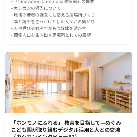
- 「Innovation Commons 修徳館」の概要
- カシカンの導入について
- 地域の若者の課題にも応える居場所づくり
- 本と場所をきっかけとした人々との繋がり
- 人や世代それぞれがもつ媒体を活かす
- 関係人口を生み出す居場所としての展望
「ホンモノにふれる」 教育を目指して—めぐみ
こども園が取り組むデジタル活用と人との交流
（カシカンインタビュー#2）