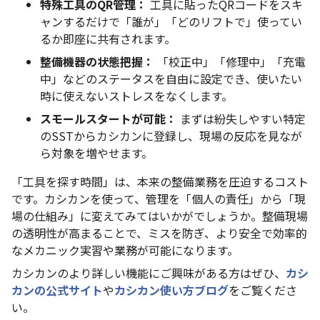
特殊工具のQR管理：
工具に貼ったQRコードをスキ
ャンするだけで「誰が」「どのリフトで」使ってい
るか即座に共有されます。
整備機器の状態把握：
「校正中」「修理中」「充電
中」などのステータスを自由に設定でき、使いたい
時に使えないストレスをなくします。
スモールスタートが可能：
まずは紛失しやすい特定
のSSTからカシカンに登録し、現場の反応を見なが
ら対象を増やせます。
「工具を探す時間」は、本来の整備業務を圧迫するコスト
です。カシカンを使って、管理を「個人の責任」から「現
場の仕組み」に変えてみてはいかがでしょうか。整備現場
の透明性が高まることで、ミスを防ぎ、より安全で効率的
なメカニック実習や業務が可能になります。
カシカンのより詳しい機能にご興味がある方はぜひ、
カシ
カンの公式サイト
や
カシカン使い方ブログ
をご覧くださ
い。