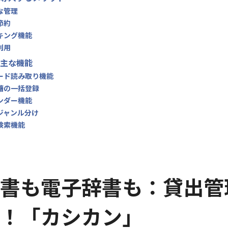
的な管理
節約
ッキング機能
利用
主な機能
コード読み取り機能
書籍の一括登録
インダー機能
のジャンル分け
の検索機能
書も電子辞書も：貸出管
！「カシカン」