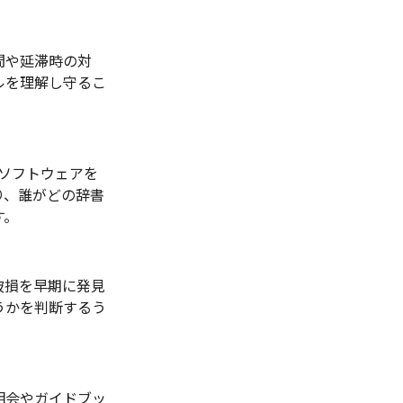
間や延滞時の対
ルを理解し守るこ
ソフトウェアを
り、誰がどの辞書
す。
破損を早期に発見
うかを判断するう
明会やガイドブッ